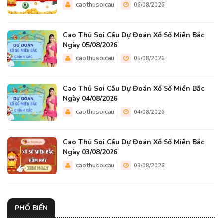
caothusoicau
06/08/2026
Cao Thủ Soi Cầu Dự Đoán Xổ Số Miền Bắc
Ngày 05/08/2026
caothusoicau
05/08/2026
Cao Thủ Soi Cầu Dự Đoán Xổ Số Miền Bắc
Ngày 04/08/2026
caothusoicau
04/08/2026
Cao Thủ Soi Cầu Dự Đoán Xổ Số Miền Bắc
Ngày 03/08/2026
caothusoicau
03/08/2026
PHỔ BIẾN