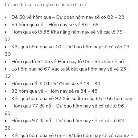
từ cao thủ soi cầu nghiên cứu và chia sẻ:
Đề 50 về hôm qua – Dự đoán hôm nay sẽ có 82 – 28
53 hôm qua nổ – Hôm nay sẽ về 98 – 89
Hôm qua có lô 38 Khả năng hôm nay sẽ về các lô 79 –
97
Kết quả hôm qua về 10 – Dự báo hôm nay sẽ có cặp 03 –
30
Hôm qua lô 51 đã về Hôm nay lô 05 – 50 chắc sẽ nổ
Lô hôm qua nổ 67 Xác suất kết quả hôm nay sẽ về 23 –
32
Hôm qua nổ lô 01 Dự đoán sẽ về 19 – 91
32 hôm qua về – Hôm nay sẽ ra 84 – 48
Kết quả hôm qua về 92 Xác suất ra cặp 65 – 56 hôm nay.
Hôm qua 77 đã nổ – Dự báo hôm nay sẽ có các lô 96 –
69
Hôm qua 97 đã nổ – Dự báo hôm nay sẽ có các lô 63 –
36
Kết quả hôm qua về 65 – Dự báo hôm nay sẽ có cặp 62 –