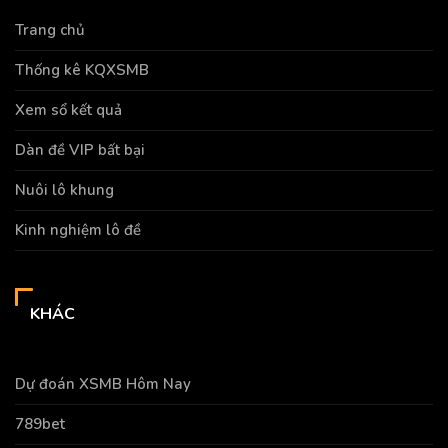
Trang chủ
Thống kê KQXSMB
Xem sổ kết quả
Dàn đề VIP bất bại
Nuôi lô khung
Kinh nghiệm lô đề
KHÁC
Dự đoán XSMB Hôm Nay
789bet