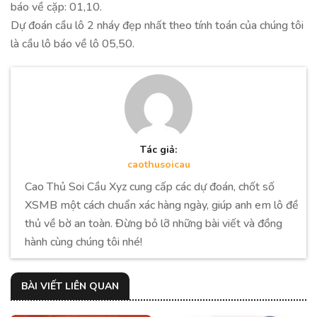
báo về cặp: 01,10.
Dự đoán cầu lô 2 nháy đẹp nhất theo tính toán của chúng tôi
là cầu lô báo về lô 05,50.
Tác giả:
caothusoicau
Cao Thủ Soi Cầu Xyz cung cấp các dự đoán, chốt số
XSMB một cách chuẩn xác hàng ngày, giúp anh em lô đề
thủ về bờ an toàn. Đừng bỏ lỡ những bài viết và đồng
hành cùng chúng tôi nhé!
BÀI VIẾT LIÊN QUAN