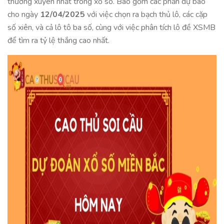
thường xuyên nhất trong xổ số. Bao gồm các phần dự báo
cho ngày
12/04/2025
với việc chọn ra bạch thủ lô, các cặp
số xiên, và cả lô tô ba số, cùng với việc phân tích lô đề XSMB
để tìm ra tỷ lệ thắng cao nhất.