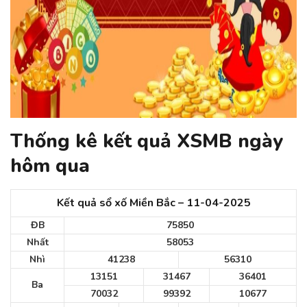
Thống kê kết quả XSMB ngày
hôm qua
Kết quả sổ xố Miền Bắc – 11-04-2025
ĐB
75850
Nhất
58053
Nhì
41238
56310
13151
31467
36401
Ba
70032
99392
10677