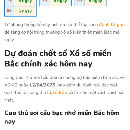
72
79
85
5 ngày
5 ngày
5 ngày
95
5 ngày
Từ những thống kê này, anh em có thể lựa chọn
đánh lô gan
để tăng cơ hội trúng thưởng xổ số kiến thiết miền Bắc mỗi
ngày.
Dự đoán chốt số Xổ số miền
Bắc chính xác hôm nay
Cùng Cao Thủ Soi Cầu đưa ra những dự báo siêu chính xác về
XSMB ngày
12/04/2025
, bao gồm dự đoán giải đặc biệt,
bạch thủ lô, song thủ lô,
lô kép
và lô xiên một cách chính xác
nhất.
Cao thủ soi cầu bạc nhớ miền Bắc hôm
nay