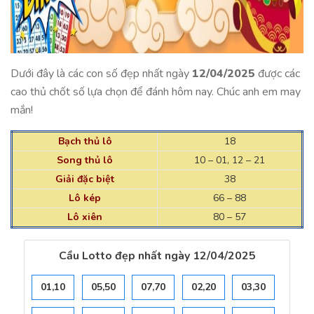
Dưới đây là các con số đẹp nhất ngày
12/04/2025
được các
cao thủ chốt số lựa chọn để đánh hôm nay. Chúc anh em may
mắn!
Bạch thủ lô
18
Song thủ lô
10 – 01, 12 – 21
Giải đặc biệt
38
Lô kép
66 – 88
Lô xiên
80 – 57
Cầu Lotto đẹp nhất ngày 12/04/2025
01,10
05,50
07,70
02,20
03,30