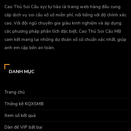
Cao Thủ Soi Cầu xyz tự hào là trang web hàng đầu cung
cấp dịch vụ soi cầu xổ số miễn phí, nổi tiếng với độ chính xác
cao. Với đội ngũ chuyên gia giàu kinh nghiệm và áp dụng
các phương pháp phân tích đặc biệt, Cao Thủ Soi Cầu MB
cam kết mang lại những dự đoán xổ số chuẩn xác nhất, giúp
anh em cập bến an toàn.
DANH MỤC
Trang chủ
Thống kê KQXSMB
Xem sổ kết quả
Dàn đề VIP bất bại