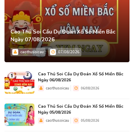
Cao Thủ Soi Cầu Dự Đoán Xổ Số Miền Bắc
Ngày 07/08/2026
caothusoicau
07/08/2026
Cao Thủ Soi Cầu Dự Đoán Xổ Số Miền Bắc
Ngày 06/08/2026
caothusoicau
06/08/2026
Cao Thủ Soi Cầu Dự Đoán Xổ Số Miền Bắc
Ngày 05/08/2026
caothusoicau
05/08/2026