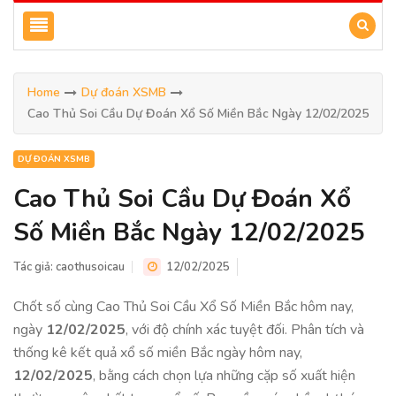
Home
Dự đoán XSMB
Cao Thủ Soi Cầu Dự Đoán Xổ Số Miền Bắc Ngày 12/02/2025
DỰ ĐOÁN XSMB
Cao Thủ Soi Cầu Dự Đoán Xổ
Số Miền Bắc Ngày 12/02/2025
Tác giả:
caothusoicau
12/02/2025
Chốt số cùng Cao Thủ Soi Cầu Xổ Số Miền Bắc hôm nay,
ngày
12/02/2025
, với độ chính xác tuyệt đối. Phân tích và
thống kê kết quả xổ số miền Bắc ngày hôm nay,
12/02/2025
, bằng cách chọn lựa những cặp số xuất hiện