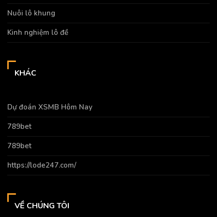
Nuôi lô khung
Kinh nghiệm lô đề
KHÁC
Dự đoán XSMB Hôm Nay
789bet
789bet
https://lode247.com/
VỀ CHÚNG TÔI