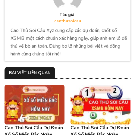
Tác giả:
caothusoicau
Cao Thủ Soi Cầu Xyz cung cấp các dự đoán, chốt số
XSMB một cách chuẩn xác hàng ngày, giúp anh em lô đề
thủ về bờ an toàn. Đừng bỏ lỡ những bài viết và đồng
hành cùng chúng tôi nhé!
BÀI VIẾT LIÊN QUAN
Cao Thủ Soi Cầu Dự Đoán
Cao Thủ Soi Cầu Dự Đoán
Xổ Số Miền Bắc Ngày
Xổ Số Miền Bắc Ngày