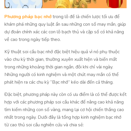
Phương pháp bạc nhớ
trong lô đề là chiến lược tối ưu để
khám phá những quy luật ẩn sau những con số may mắn, giúp
dự đoán chính xác các con lô bạch thủ và cặp số có khả năng
về cao trong ngày tiếp theo.
Kỹ thuật soi cầu bạc nhớ đặc biệt hiệu quả vì nó phụ thuộc
vào chu kỳ thời gian, thường xuyên xuất hiện và biến mất
trong những khoảng thời gian ngắn, đôi khi chỉ vài ngày.
Những người có kinh nghiệm và một chút may mắn có thể
phát hiện ra các chu kỳ “Bạc nhớ” kéo dài đến cả tháng.
Đặc biệt, phương pháp này còn có ưu điểm là có thể được kết
hợp với các phương pháp soi cầu khác để nâng cao khả năng
tìm kiếm những con số vàng, mang lại cơ hội chiến thắng cao
nhất trong ngày. Dưới đây là tổng hợp kinh nghiệm bạc nhớ
từ cao thủ soi cầu nghiên cứu và chia sẻ: