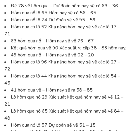
Đề 78 về hôm qua – Dự đoán hôm nay sẽ có 63 – 36
Hôm qua nổ lô 65 Hôm nay sẽ có 56 – 65
Hôm qua nổ lô 74 Dự đoán sẽ về 95 – 59
Hôm qua có lô 52 Khả năng hôm nay sẽ về các lô 17 –
71
63 hôm qua nổ – Hôm nay sẽ về 76 – 67
Kết quả hôm qua về 90 Xác suất ra cặp 38 – 83 hôm nay.
49 hôm qua nổ – Hôm nay sẽ về 02 – 20
Hôm qua có lô 96 Khả năng hôm nay sẽ về các lô 27 –
72
Hôm qua có lô 44 Khả năng hôm nay sẽ về các lô 54 –
45
41 hôm qua về – Hôm nay sẽ ra 58 – 85
Lô hôm qua nổ 29 Xác suất kết quả hôm nay sẽ về 12 –
21
Lô hôm qua nổ 65 Xác suất kết quả hôm nay sẽ về 84 –
48
Hôm qua nổ lô 57 Dự đoán sẽ về 51 – 15