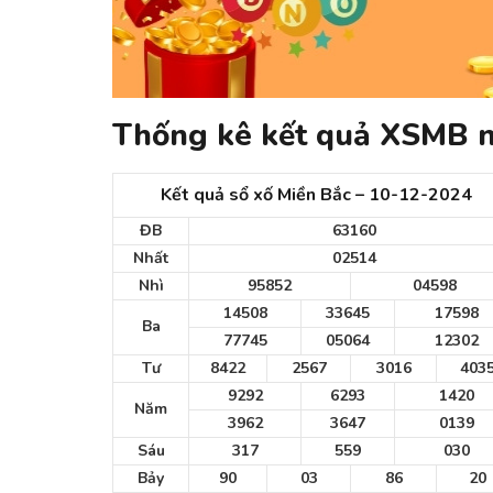
Thống kê kết quả XSMB 
Kết quả sổ xố Miền Bắc – 10-12-2024
ĐB
63160
Nhất
02514
Nhì
95852
04598
14508
33645
17598
Ba
77745
05064
12302
Tư
8422
2567
3016
403
9292
6293
1420
Năm
3962
3647
0139
Sáu
317
559
030
Bảy
90
03
86
20