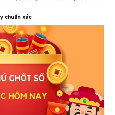
ay chuẩn xác