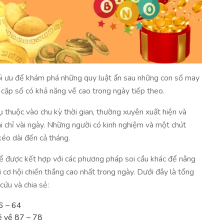
tối ưu để khám phá những quy luật ẩn sau những con số may
à cặp số có khả năng về cao trong ngày tiếp theo.
ụ thuộc vào chu kỳ thời gian, thường xuyên xuất hiện và
i chỉ vài ngày. Những người có kinh nghiệm và một chút
kéo dài đến cả tháng.
hể được kết hợp với các phương pháp soi cầu khác để nâng
 cơ hội chiến thắng cao nhất trong ngày. Dưới đây là tổng
cứu và chia sẻ:
6 – 64
ẽ về 87 – 78