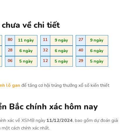
chưa về chi tiết
80
11
27
11 ngày
9 ngày
9 ngày
28
32
40
6 ngày
6 ngày
6 ngày
06
12
29
5 ngày
5 ngày
5 ngày
nh lô gan
để tăng cơ hội trúng thưởng xổ số kiến thiết
ền Bắc chính xác hôm nay
chính xác về XSMB ngày
11/12/2024
, bao gồm dự đoán giải
n một cách chính xác nhất.