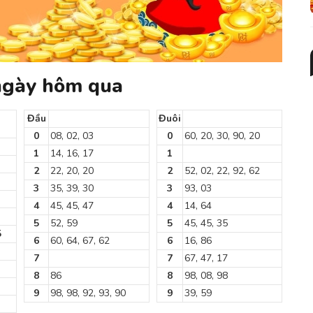
ngày hôm qua
Đầu
Đuôi
0
08, 02, 03
0
60, 20, 30, 90, 20
1
14, 16, 17
1
2
22, 20, 20
2
52, 02, 22, 92, 62
3
35, 39, 30
3
93, 03
4
45, 45, 47
4
14, 64
5
52, 59
5
45, 45, 35
5
6
60, 64, 67, 62
6
16, 86
7
7
67, 47, 17
8
86
8
98, 08, 98
9
98, 98, 92, 93, 90
9
39, 59