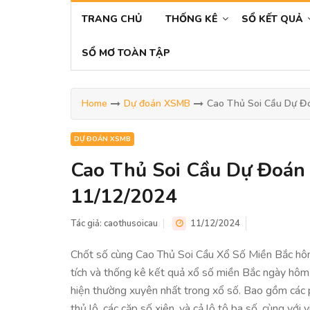
TRANG CHỦ
THỐNG KÊ
SỔ KẾT QUẢ
SỔ MƠ TOÀN TẬP
Home
Dự đoán XSMB
Cao Thủ Soi Cầu Dự Đ
DỰ ĐOÁN XSMB
Cao Thủ Soi Cầu Dự Đoán
11/12/2024
Tác giả:
caothusoicau
11/12/2024
Chốt số cùng Cao Thủ Soi Cầu Xổ Số Miền Bắc hô
tích và thống kê kết quả xổ số miền Bắc ngày hôm
hiện thường xuyên nhất trong xổ số. Bao gồm các
thủ lô, các cặp số xiên, và cả lô tô ba số, cùng với