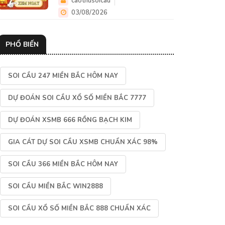
caothusoicau
03/08/2026
PHỔ BIẾN
SOI CẦU 247 MIỀN BẮC HÔM NAY
DỰ ĐOÁN SOI CẦU XỔ SỐ MIỀN BẮC 7777
DỰ ĐOÁN XSMB 666 RỒNG BẠCH KIM
GIA CÁT DỰ SOI CẦU XSMB CHUẨN XÁC 98%
SOI CẦU 366 MIỀN BẮC HÔM NAY
SOI CẦU MIỀN BẮC WIN2888
SOI CẦU XỔ SỐ MIỀN BẮC 888 CHUẨN XÁC