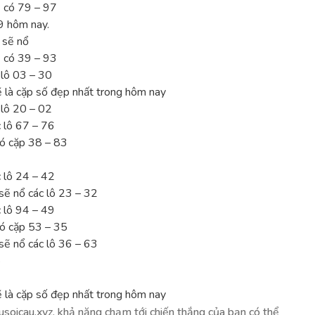
 có 79 – 97
9 hôm nay.
 sẽ nổ
 có 39 – 93
 lô 03 – 30
 là cặp số đẹp nhất trong hôm nay
 lô 20 – 02
 lô 67 – 76
ó cặp 38 – 83
 lô 24 – 42
ẽ nổ các lô 23 – 32
 lô 94 – 49
ó cặp 53 – 35
ẽ nổ các lô 36 – 63
5
 là cặp số đẹp nhất trong hôm nay
usoicau.xyz, khả năng chạm tới chiến thắng của bạn có thể