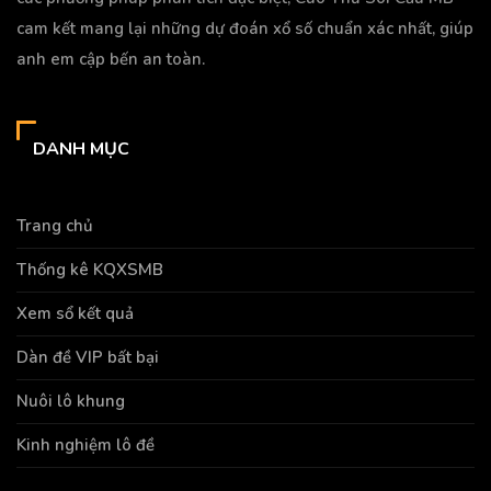
cam kết mang lại những dự đoán xổ số chuẩn xác nhất, giúp
anh em cập bến an toàn.
DANH MỤC
Trang chủ
Thống kê KQXSMB
Xem sổ kết quả
Dàn đề VIP bất bại
Nuôi lô khung
Kinh nghiệm lô đề