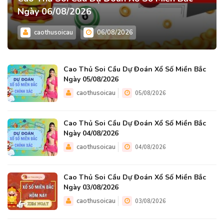
Ngày 06/08/2026
caothusoicau
06/08/2026
Cao Thủ Soi Cầu Dự Đoán Xổ Số Miền Bắc
Ngày 05/08/2026
caothusoicau
05/08/2026
Cao Thủ Soi Cầu Dự Đoán Xổ Số Miền Bắc
Ngày 04/08/2026
caothusoicau
04/08/2026
Cao Thủ Soi Cầu Dự Đoán Xổ Số Miền Bắc
Ngày 03/08/2026
caothusoicau
03/08/2026