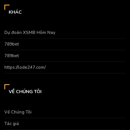
KHÁC
Dự đoán XSMB Hôm Nay
789bet
789bet
https://lode247.com/
VỀ CHÚNG TÔI
Về Chúng Tôi
Tác giả