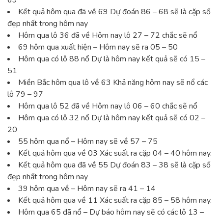
69
Kết quả hôm qua đã về 69 Dự đoán 86 – 68 sẽ là cặp số
đẹp nhất trong hôm nay
Hôm qua lô 36 đã về Hôm nay lô 27 – 72 chắc sẽ nổ
69 hôm qua xuất hiện – Hôm nay sẽ ra 05 – 50
Hôm qua có lô 88 nổ Dự là hôm nay kết quả sẽ có 15 –
51
Miền Bắc hôm qua lô về 63 Khả năng hôm nay sẽ nổ các
lô 79 – 97
Hôm qua lô 52 đã về Hôm nay lô 06 – 60 chắc sẽ nổ
Hôm qua có lô 32 nổ Dự là hôm nay kết quả sẽ có 02 –
20
55 hôm qua nổ – Hôm nay sẽ về 57 – 75
Kết quả hôm qua về 03 Xác suất ra cặp 04 – 40 hôm nay.
Kết quả hôm qua đã về 55 Dự đoán 83 – 38 sẽ là cặp số
đẹp nhất trong hôm nay
39 hôm qua về – Hôm nay sẽ ra 41 – 14
Kết quả hôm qua về 11 Xác suất ra cặp 85 – 58 hôm nay.
Hôm qua 65 đã nổ – Dự báo hôm nay sẽ có các lô 13 –