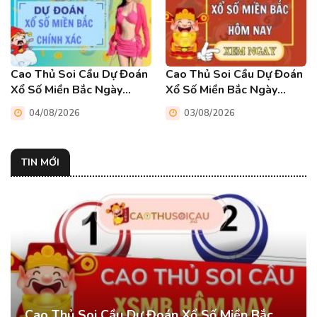
Cao Thủ Soi Cầu Dự Đoán
Cao Thủ Soi Cầu Dự Đoán
Xổ Số Miền Bắc Ngày
Xổ Số Miền Bắc Ngày
04/08/2026
03/08/2026
04/08/2026
03/08/2026
TIN MỚI
Cao Thủ Soi Cầu Dự Đoán Xổ Số Miền Bắc