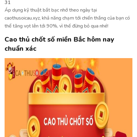
31
Áp dụng kỹ thuật bắt bạc nhớ theo ngày tại
caothusoicau.xyz, khả năng chạm tới chiến thắng của bạn có
thể tăng vọt lên tới 90%, vì thế đừng bỏ qua nhé!
Cao thủ chốt số miền Bắc hôm nay
chuẩn xác