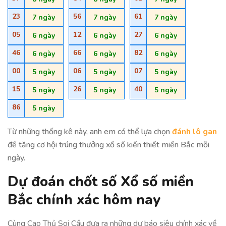
23
56
61
7 ngày
7 ngày
7 ngày
05
12
27
6 ngày
6 ngày
6 ngày
46
66
82
6 ngày
6 ngày
6 ngày
00
06
07
5 ngày
5 ngày
5 ngày
15
26
40
5 ngày
5 ngày
5 ngày
86
5 ngày
Từ những thống kê này, anh em có thể lựa chọn
đánh lô gan
để tăng cơ hội trúng thưởng xổ số kiến thiết miền Bắc mỗi
ngày.
Dự đoán chốt số Xổ số miền
Bắc chính xác hôm nay
Cùng Cao Thủ Soi Cầu đưa ra những dự báo siêu chính xác về