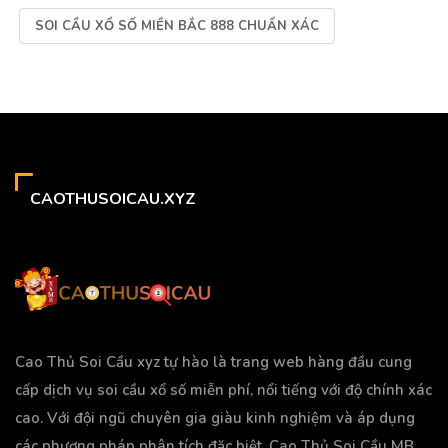
SOI CẦU XỔ SỐ MIỀN BẮC 888 CHUẨN XÁC
CAOTHUSOICAU.XYZ
Cao Thủ Soi Cầu xyz tự hào là trang web hàng đầu cung
cấp dịch vụ soi cầu xổ số miễn phí, nổi tiếng với độ chính xác
cao. Với đội ngũ chuyên gia giàu kinh nghiệm và áp dụng
các phương pháp phân tích đặc biệt, Cao Thủ Soi Cầu MB