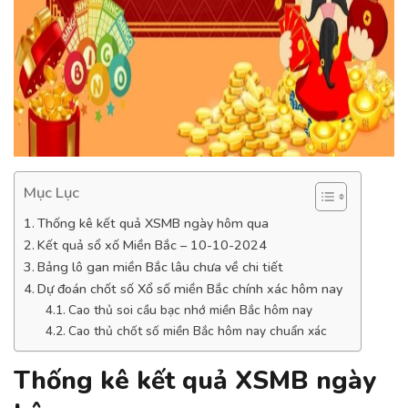
Mục Lục
Thống kê kết quả XSMB ngày hôm qua
Kết quả sổ xố Miền Bắc – 10-10-2024
Bảng lô gan miền Bắc lâu chưa về chi tiết
Dự đoán chốt số Xổ số miền Bắc chính xác hôm nay
Cao thủ soi cầu bạc nhớ miền Bắc hôm nay
Cao thủ chốt số miền Bắc hôm nay chuẩn xác
Thống kê kết quả XSMB ngày