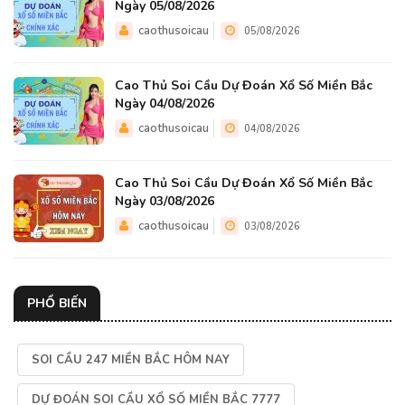
Ngày 05/08/2026
caothusoicau
05/08/2026
Cao Thủ Soi Cầu Dự Đoán Xổ Số Miền Bắc
Ngày 04/08/2026
caothusoicau
04/08/2026
Cao Thủ Soi Cầu Dự Đoán Xổ Số Miền Bắc
Ngày 03/08/2026
caothusoicau
03/08/2026
PHỔ BIẾN
SOI CẦU 247 MIỀN BẮC HÔM NAY
DỰ ĐOÁN SOI CẦU XỔ SỐ MIỀN BẮC 7777