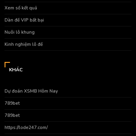
Xem sổ kết quả
Dàn đề VIP bất bại
Nuôi lô khung
Kinh nghiệm lô đề
KHÁC
Dự đoán XSMB Hôm Nay
789bet
789bet
https://lode247.com/