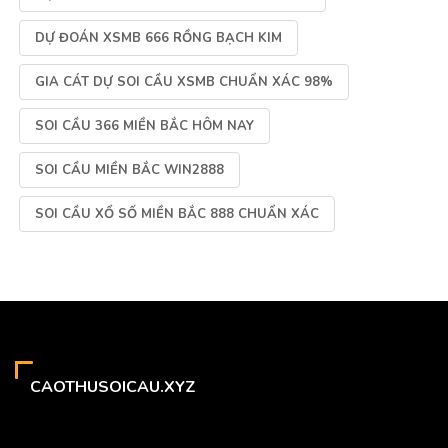
DỰ ĐOÁN XSMB 666 RỒNG BẠCH KIM
GIA CÁT DỰ SOI CẦU XSMB CHUẨN XÁC 98%
SOI CẦU 366 MIỀN BẮC HÔM NAY
SOI CẦU MIỀN BẮC WIN2888
SOI CẦU XỔ SỐ MIỀN BẮC 888 CHUẨN XÁC
CAOTHUSOICAU.XYZ