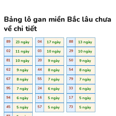
Bảng lô gan miền Bắc lâu chưa
về chi tiết
89
04
88
23 ngày
17 ngày
13 ngày
02
03
29
11 ngày
10 ngày
10 ngày
81
20
50
10 ngày
9 ngày
9 ngày
62
44
54
9 ngày
8 ngày
8 ngày
67
55
79
8 ngày
7 ngày
7 ngày
95
24
33
7 ngày
6 ngày
6 ngày
94
16
17
6 ngày
5 ngày
5 ngày
45
57
73
5 ngày
5 ngày
5 ngày