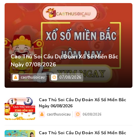
Cao Thủ Soi Cầu Dự Đoán Xổ Số Miền Bắc
Ngày 07/08/2026
caothusoicau
07/08/2026
Cao Thủ Soi Cầu Dự Đoán Xổ Số Miền Bắc
Ngày 06/08/2026
caothusoicau
06/08/2026
Cao Thủ Soi Cầu Dự Đoán Xổ Số Miền Bắc