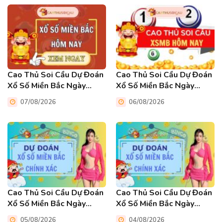
Cao Thủ Soi Cầu Dự Đoán
Cao Thủ Soi Cầu Dự Đoán
Xổ Số Miền Bắc Ngày
Xổ Số Miền Bắc Ngày
07/08/2026
06/08/2026
07/08/2026
06/08/2026
Cao Thủ Soi Cầu Dự Đoán
Cao Thủ Soi Cầu Dự Đoán
Xổ Số Miền Bắc Ngày
Xổ Số Miền Bắc Ngày
05/08/2026
04/08/2026
05/08/2026
04/08/2026