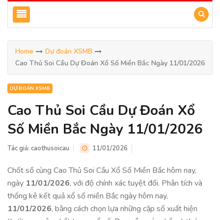
Home
Dự đoán XSMB
Cao Thủ Soi Cầu Dự Đoán Xổ Số Miền Bắc Ngày 11/01/2026
DỰ ĐOÁN XSMB
Cao Thủ Soi Cầu Dự Đoán Xổ
Số Miền Bắc Ngày 11/01/2026
Tác giả:
caothusoicau
11/01/2026
Chốt số cùng Cao Thủ Soi Cầu Xổ Số Miền Bắc hôm nay,
ngày
11/01/2026
, với độ chính xác tuyệt đối. Phân tích và
thống kê kết quả xổ số miền Bắc ngày hôm nay,
11/01/2026
, bằng cách chọn lựa những cặp số xuất hiện