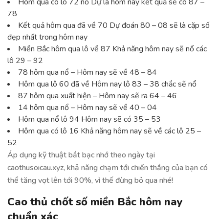
Hôm qua có lô 72 nổ Dự là hôm nay kết quả sẽ có 87 –
78
Kết quả hôm qua đã về 70 Dự đoán 80 – 08 sẽ là cặp số
đẹp nhất trong hôm nay
Miền Bắc hôm qua lô về 87 Khả năng hôm nay sẽ nổ các
lô 29 – 92
78 hôm qua nổ – Hôm nay sẽ về 48 – 84
Hôm qua lô 60 đã về Hôm nay lô 83 – 38 chắc sẽ nổ
87 hôm qua xuất hiện – Hôm nay sẽ ra 64 – 46
14 hôm qua nổ – Hôm nay sẽ về 40 – 04
Hôm qua nổ lô 94 Hôm nay sẽ có 35 – 53
Hôm qua có lô 16 Khả năng hôm nay sẽ về các lô 25 –
52
Áp dụng kỹ thuật bắt bạc nhớ theo ngày tại
caothusoicau.xyz, khả năng chạm tới chiến thắng của bạn có
thể tăng vọt lên tới 90%, vì thế đừng bỏ qua nhé!
Cao thủ chốt số miền Bắc hôm nay
chuẩn xác