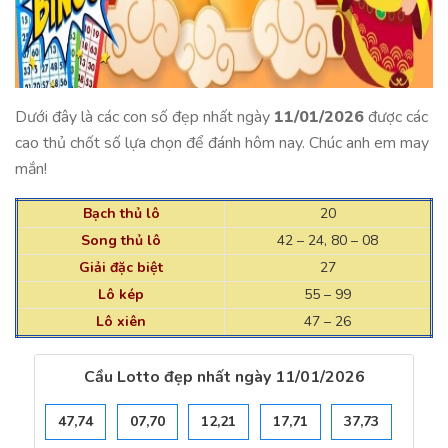
Dưới đây là các con số đẹp nhất ngày
11/01/2026
được các
cao thủ chốt số lựa chọn để đánh hôm nay. Chúc anh em may
mắn!
Bạch thủ lô
20
Song thủ lô
42 – 24, 80 – 08
Giải đặc biệt
27
Lô kép
55 – 99
Lô xiên
47 – 26
Cầu Lotto đẹp nhất ngày 11/01/2026
47,74
07,70
12,21
17,71
37,73