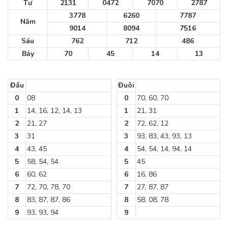
Tư
2131
0472
7070
2787
3778
6260
7787
Năm
9014
8094
7516
Sáu
762
712
486
Bảy
70
45
14
13
Đầu
Đuôi
0
08
0
70, 60, 70
1
14, 16, 12, 14, 13
1
21, 31
2
21, 27
2
72, 62, 12
3
31
3
93, 83, 43, 93, 13
4
43, 45
4
54, 54, 14, 94, 14
5
58, 54, 54
5
45
6
60, 62
6
16, 86
7
72, 70, 78, 70
7
27, 87, 87
8
83, 87, 87, 86
8
58, 08, 78
9
93, 93, 94
9