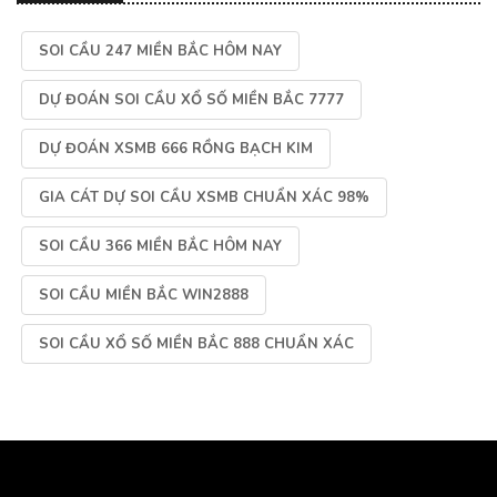
SOI CẦU 247 MIỀN BẮC HÔM NAY
DỰ ĐOÁN SOI CẦU XỔ SỐ MIỀN BẮC 7777
DỰ ĐOÁN XSMB 666 RỒNG BẠCH KIM
GIA CÁT DỰ SOI CẦU XSMB CHUẨN XÁC 98%
SOI CẦU 366 MIỀN BẮC HÔM NAY
SOI CẦU MIỀN BẮC WIN2888
SOI CẦU XỔ SỐ MIỀN BẮC 888 CHUẨN XÁC