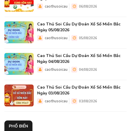
caothusoicau
06/08/2026
Cao Thủ Soi Cầu Dự Đoán Xổ Số Miền Bắc
Ngày 05/08/2026
caothusoicau
05/08/2026
Cao Thủ Soi Cầu Dự Đoán Xổ Số Miền Bắc
Ngày 04/08/2026
caothusoicau
04/08/2026
Cao Thủ Soi Cầu Dự Đoán Xổ Số Miền Bắc
Ngày 03/08/2026
caothusoicau
03/08/2026
PHỔ BIẾN