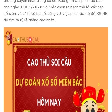
thường xuyên nhất trong xổ số. Bao gồm các phần dự báo
cho ngày
11/01/2026
với việc chọn ra bạch thủ lô, các cặp
số xiên, và cả lô tô ba số, cùng với việc phân tích lô đề XSMB
để tìm ra tỷ lệ thắng cao nhất.