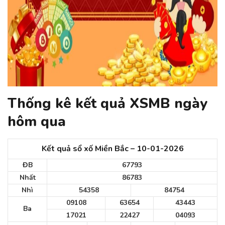
Thống kê kết quả XSMB ngày
hôm qua
Kết quả sổ xố Miền Bắc – 10-01-2026
ĐB
67793
Nhất
86783
Nhì
54358
84754
09108
63654
43443
Ba
17021
22427
04093