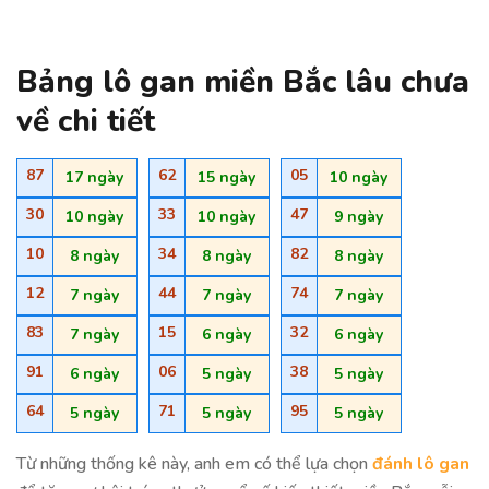
Bảng lô gan miền Bắc lâu chưa
về chi tiết
87
62
05
17 ngày
15 ngày
10 ngày
30
33
47
10 ngày
10 ngày
9 ngày
10
34
82
8 ngày
8 ngày
8 ngày
12
44
74
7 ngày
7 ngày
7 ngày
83
15
32
7 ngày
6 ngày
6 ngày
91
06
38
6 ngày
5 ngày
5 ngày
64
71
95
5 ngày
5 ngày
5 ngày
Từ những thống kê này, anh em có thể lựa chọn
đánh lô gan