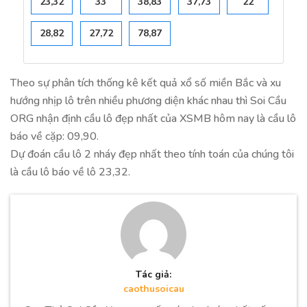
23,32
33
38,83
37,73
22
28,82
27,72
78,87
Theo sự phân tích thống kê kết quả xổ số miền Bắc và xu
hướng nhịp lô trên nhiều phương diện khác nhau thì Soi Cầu
ORG nhận định cầu lô đẹp nhất của XSMB hôm nay là cầu lô
báo về cặp: 09,90.
Dự đoán cầu lô 2 nháy đẹp nhất theo tính toán của chúng tôi
là cầu lô báo về lô 23,32.
Tác giả:
caothusoicau