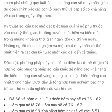
khám phá những quy luật ẩn sau những con số may mắn, giúp
dự đoán chính xác các con lô bạch thủ và cặp số có khả năng
về cao trong ngày tiếp theo.
Kỹ thuật soi cầu bạc nhớ đặc biệt hiệu quả vì nó phụ thuộc
vào chu kỳ thời gian, thường xuyên xuất hiện và biến mất
trong những khoảng thời gian ngắn, đôi khi chỉ vài ngày.
Những người có kinh nghiệm và một chút may mắn có thể
phát hiện ra các chu kỳ “Bạc nhớ” kéo dài đến cả tháng.
Đặc biệt, phương pháp này còn có ưu điểm là có thể được kết
hợp với các phương pháp soi cầu khác để nâng cao khả năng
tìm kiếm những con số vàng, mang lại cơ hội chiến thắng cao
nhất trong ngày. Dưới đây là tổng hợp kinh nghiệm bạc nhớ
từ cao thủ soi cầu nghiên cứu và chia sẻ:
Đề 66 về hôm qua – Dự đoán hôm nay sẽ có 26 – 62
Hôm qua nổ lô 76 Hôm nay sẽ có 76 – 67
Hôm qua có lô 93 Khả năng hôm nay sẽ về các lô 51 –