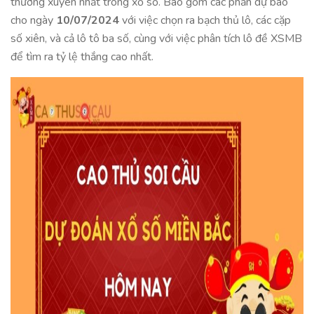
thường xuyên nhất trong xổ số. Bao gồm các phần dự báo
cho ngày
10/07/2024
với việc chọn ra bạch thủ lô, các cặp
số xiên, và cả lô tô ba số, cùng với việc phân tích lô đề XSMB
để tìm ra tỷ lệ thắng cao nhất.