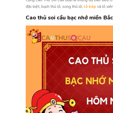
Cùng Cao Thủ Soi Cầu đưa ra những dự báo siêu 
đặc biệt, bạch thủ lô, song thủ lô,
lô kép
và lô xiê
Cao thủ soi cầu bạc nhớ miền Bắ