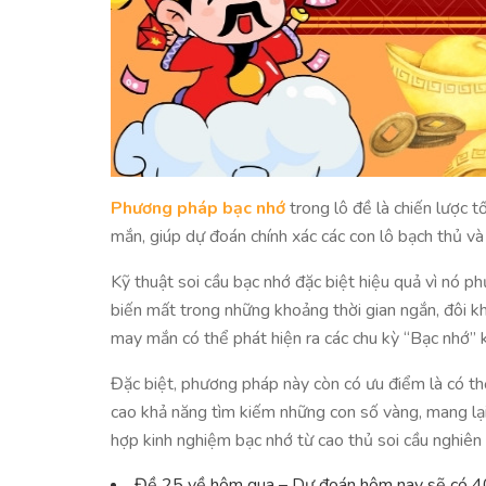
Phương pháp bạc nhớ
trong lô đề là chiến lược 
mắn, giúp dự đoán chính xác các con lô bạch thủ v
Kỹ thuật soi cầu bạc nhớ đặc biệt hiệu quả vì nó ph
biến mất trong những khoảng thời gian ngắn, đôi kh
may mắn có thể phát hiện ra các chu kỳ “Bạc nhớ” 
Đặc biệt, phương pháp này còn có ưu điểm là có t
cao khả năng tìm kiếm những con số vàng, mang lại
hợp kinh nghiệm bạc nhớ từ cao thủ soi cầu nghiên 
Đề 25 về hôm qua – Dự đoán hôm nay sẽ có 4