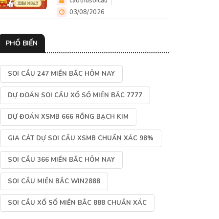
caothusoicau
03/08/2026
PHỔ BIẾN
SOI CẦU 247 MIỀN BẮC HÔM NAY
DỰ ĐOÁN SOI CẦU XỔ SỐ MIỀN BẮC 7777
DỰ ĐOÁN XSMB 666 RỒNG BẠCH KIM
GIA CÁT DỰ SOI CẦU XSMB CHUẨN XÁC 98%
SOI CẦU 366 MIỀN BẮC HÔM NAY
SOI CẦU MIỀN BẮC WIN2888
SOI CẦU XỔ SỐ MIỀN BẮC 888 CHUẨN XÁC