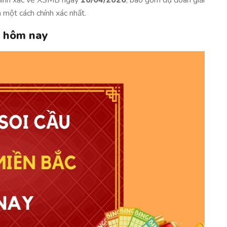
chính xác về XSMB ngày
10/04/2026
, bao gồm dự đoán giải
n một cách chính xác nhất.
c hôm nay