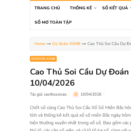
TRANG CHỦ
THỐNG KÊ
SỔ KẾT QUẢ
SỔ MƠ TOÀN TẬP
Home
Dự đoán XSMB
Cao Thủ Soi Cầu Dự Đ
DỰ ĐOÁN XSMB
Cao Thủ Soi Cầu Dự Đoán
10/04/2026
Tác giả:
caothusoicau
10/04/2026
Chốt số cùng Cao Thủ Soi Cầu Xổ Số Miền Bắc hô
tích và thống kê kết quả xổ số miền Bắc ngày hôm
hiện thường xuyên nhất trong xổ số. Bao gồm các
thủ lô, các cặp số xiên, và cả lô tô ba số, cùng với