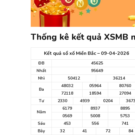
Thống kê kết quả XSMB 
Kết quả sổ xố Miền Bắc – 09-04-2026
ĐB
45625
Nhất
95649
Nhì
50412
36214
48032
05964
80760
Ba
72118
18594
27094
Tư
2330
4939
0204
367
6179
8937
8895
Năm
0569
5008
5753
Sáu
453
556
741
Bảy
32
41
72
84