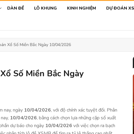
DÀN ĐỀ
LÔ KHUNG
KINH NGHIỆM
DỰ ĐOÁN X
oán Xổ Số Miền Bắc Ngày 10/04/2026
 Xổ Số Miền Bắc Ngày
m nay, ngày
10/04/2026
, với độ chính xác tuyệt đối. Phân
 nay,
10/04/2026
, bằng cách chọn lựa những cặp số xuất
 phần dự báo cho ngày
10/04/2026
với việc chọn ra bạch
 việc phân tích lô đề XSMB để tìm ra tỷ lệ thắng cao nhất.