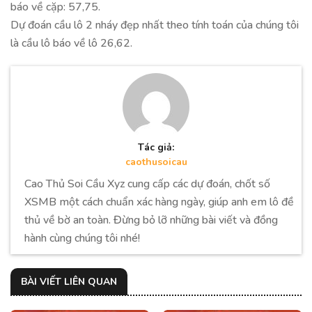
báo về cặp: 57,75.
Dự đoán cầu lô 2 nháy đẹp nhất theo tính toán của chúng tôi
là cầu lô báo về lô 26,62.
Tác giả:
caothusoicau
Cao Thủ Soi Cầu Xyz cung cấp các dự đoán, chốt số
XSMB một cách chuẩn xác hàng ngày, giúp anh em lô đề
thủ về bờ an toàn. Đừng bỏ lỡ những bài viết và đồng
hành cùng chúng tôi nhé!
BÀI VIẾT LIÊN QUAN