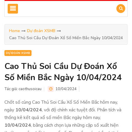
Home
Dự đoán XSMB
Cao Thủ Soi Cầu Dự Đoán Xổ Số Miền Bắc Ngày 10/04/2024
DỰ ĐOÁN XSMB
Cao Thủ Soi Cầu Dự Đoán Xổ
Số Miền Bắc Ngày 10/04/2024
Tác giả:
caothusoicau
10/04/2024
Chốt số cùng Cao Thủ Soi Cầu Xổ Số Miền Bắc hôm nay,
ngày
10/04/2024
, với độ chính xác tuyệt đối. Phân tích và
thống kê kết quả xổ số miền Bắc ngày hôm nay,
10/04/2024
, bằng cách chọn lựa những cặp số xuất hiện