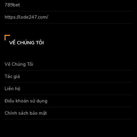
789bet
https://lode247.com/
VỀ CHÚNG TÔI
Về Chúng Tôi
Tác giả
Liên hệ
Điều khoản sử dụng
Chính sách bảo mật
Tự hào là điểm đến giải trí hàng đầu:
SHBET
SHBET