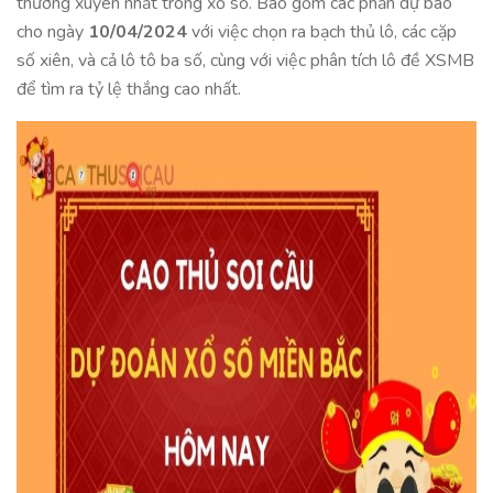
thường xuyên nhất trong xổ số. Bao gồm các phần dự báo
cho ngày
10/04/2024
với việc chọn ra bạch thủ lô, các cặp
số xiên, và cả lô tô ba số, cùng với việc phân tích lô đề XSMB
để tìm ra tỷ lệ thắng cao nhất.