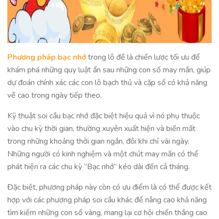
Phương pháp bạc nhớ
trong lô đề là chiến lược tối ưu để
khám phá những quy luật ẩn sau những con số may mắn, giúp
dự đoán chính xác các con lô bạch thủ và cặp số có khả năng
về cao trong ngày tiếp theo.
Kỹ thuật soi cầu bạc nhớ đặc biệt hiệu quả vì nó phụ thuộc
vào chu kỳ thời gian, thường xuyên xuất hiện và biến mất
trong những khoảng thời gian ngắn, đôi khi chỉ vài ngày.
Những người có kinh nghiệm và một chút may mắn có thể
phát hiện ra các chu kỳ “Bạc nhớ” kéo dài đến cả tháng.
Đặc biệt, phương pháp này còn có ưu điểm là có thể được kết
hợp với các phương pháp soi cầu khác để nâng cao khả năng
tìm kiếm những con số vàng, mang lại cơ hội chiến thắng cao