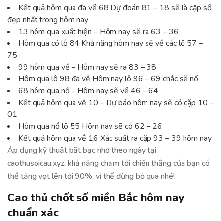
Kết quả hôm qua đã về 68 Dự đoán 81 – 18 sẽ là cặp số
đẹp nhất trong hôm nay
13 hôm qua xuất hiện – Hôm nay sẽ ra 63 – 36
Hôm qua có lô 84 Khả năng hôm nay sẽ về các lô 57 –
75
99 hôm qua về – Hôm nay sẽ ra 83 – 38
Hôm qua lô 98 đã về Hôm nay lô 96 – 69 chắc sẽ nổ
68 hôm qua nổ – Hôm nay sẽ về 46 – 64
Kết quả hôm qua về 10 – Dự báo hôm nay sẽ có cặp 10 –
01
Hôm qua nổ lô 55 Hôm nay sẽ có 62 – 26
Kết quả hôm qua về 16 Xác suất ra cặp 93 – 39 hôm nay.
Áp dụng kỹ thuật bắt bạc nhớ theo ngày tại
caothusoicau.xyz, khả năng chạm tới chiến thắng của bạn có
thể tăng vọt lên tới 90%, vì thế đừng bỏ qua nhé!
Cao thủ chốt số miền Bắc hôm nay
chuẩn xác