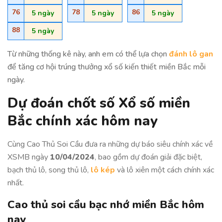
76
78
86
5 ngày
5 ngày
5 ngày
88
5 ngày
Từ những thống kê này, anh em có thể lựa chọn
đánh lô gan
để tăng cơ hội trúng thưởng xổ số kiến thiết miền Bắc mỗi
ngày.
Dự đoán chốt số Xổ số miền
Bắc chính xác hôm nay
Cùng Cao Thủ Soi Cầu đưa ra những dự báo siêu chính xác về
XSMB ngày
10/04/2024
, bao gồm dự đoán giải đặc biệt,
bạch thủ lô, song thủ lô,
lô kép
và lô xiên một cách chính xác
nhất.
Cao thủ soi cầu bạc nhớ miền Bắc hôm
nay