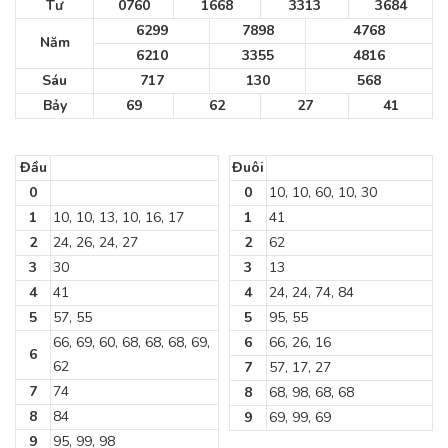
Tư
0760
1668
3313
3684
6299
7898
4768
Năm
6210
3355
4816
Sáu
717
130
568
Bảy
69
62
27
41
Đầu
Đuôi
0
0
10, 10, 60, 10, 30
1
10, 10, 13, 10, 16, 17
1
41
2
24, 26, 24, 27
2
62
3
30
3
13
4
41
4
24, 24, 74, 84
5
57, 55
5
95, 55
66, 69, 60, 68, 68, 68, 69,
6
66, 26, 16
6
62
7
57, 17, 27
7
74
8
68, 98, 68, 68
8
84
9
69, 99, 69
9
95, 99, 98