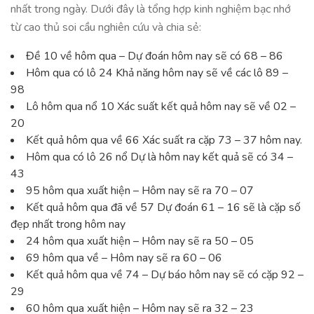
nhất trong ngày. Dưới đây là tổng hợp kinh nghiệm bạc nhớ
từ cao thủ soi cầu nghiên cứu và chia sẻ:
Đề 10 về hôm qua – Dự đoán hôm nay sẽ có 68 – 86
Hôm qua có lô 24 Khả năng hôm nay sẽ về các lô 89 –
98
Lô hôm qua nổ 10 Xác suất kết quả hôm nay sẽ về 02 –
20
Kết quả hôm qua về 66 Xác suất ra cặp 73 – 37 hôm nay.
Hôm qua có lô 26 nổ Dự là hôm nay kết quả sẽ có 34 –
43
95 hôm qua xuất hiện – Hôm nay sẽ ra 70 – 07
Kết quả hôm qua đã về 57 Dự đoán 61 – 16 sẽ là cặp số
đẹp nhất trong hôm nay
24 hôm qua xuất hiện – Hôm nay sẽ ra 50 – 05
69 hôm qua về – Hôm nay sẽ ra 60 – 06
Kết quả hôm qua về 74 – Dự báo hôm nay sẽ có cặp 92 –
29
60 hôm qua xuất hiện – Hôm nay sẽ ra 32 – 23