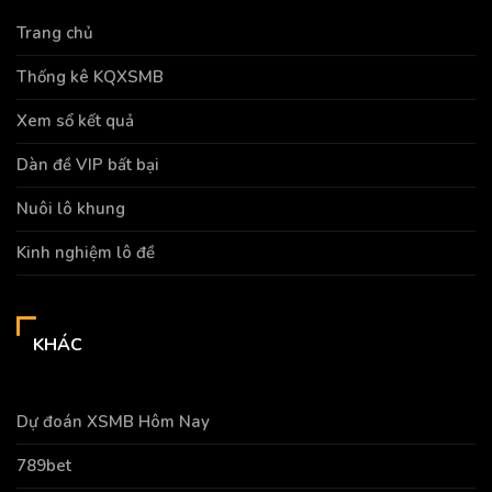
Trang chủ
Thống kê KQXSMB
Xem sổ kết quả
Dàn đề VIP bất bại
Nuôi lô khung
Kinh nghiệm lô đề
KHÁC
Dự đoán XSMB Hôm Nay
789bet