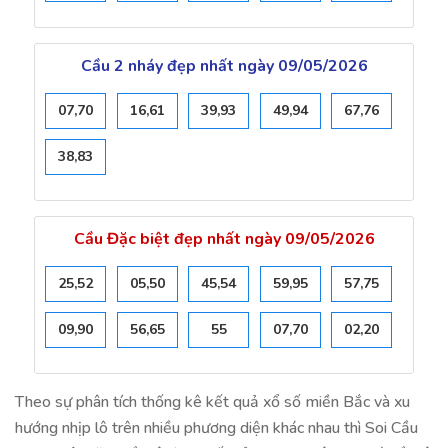
Cầu 2 nháy đẹp nhất ngày 09/05/2026
07,70
16,61
39,93
49,94
67,76
38,83
Cầu Đặc biệt đẹp nhất ngày 09/05/2026
25,52
05,50
45,54
59,95
57,75
09,90
56,65
55
07,70
02,20
Theo sự phân tích thống kê kết quả xổ số miền Bắc và xu
hướng nhịp lô trên nhiều phương diện khác nhau thì Soi Cầu