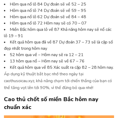
Hôm qua nổ lô 84 Dự đoán sẽ về 52 – 25
Hôm qua nổ lô 74 Dự đoán sẽ về 59 – 95
Hôm qua nổ lô 62 Dự đoán sẽ về 84 – 48
Hôm qua nổ lô 72 Hôm nay sẽ có 70 – 07
Miền Bắc hôm qua lô về 87 Khả năng hôm nay sẽ nổ các
lô 19 – 91
Kết quả hôm qua đã về 87 Dự đoán 37 – 73 sẽ là cặp số
đẹp nhất trong hôm nay
52 hôm qua về – Hôm nay sẽ ra 12 – 21
13 hôm qua nổ – Hôm nay sẽ về 67 – 76
Kết quả hôm qua về 85 Xác suất ra cặp 82 – 28 hôm nay.
Áp dụng kỹ thuật bắt bạc nhớ theo ngày tại
caothusoicau.xyz, khả năng chạm tới chiến thắng của bạn có
thể tăng vọt lên tới 90%, vì thế đừng bỏ qua nhé!
Cao thủ chốt số miền Bắc hôm nay
chuẩn xác