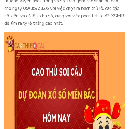
thường xuyên nhất trong xổ số. Bao gồm các phần dự báo
cho ngày
09/05/2026
với việc chọn ra bạch thủ lô, các cặp
số xiên, và cả lô tô ba số, cùng với việc phân tích lô đề XSMB
để tìm ra tỷ lệ thắng cao nhất.