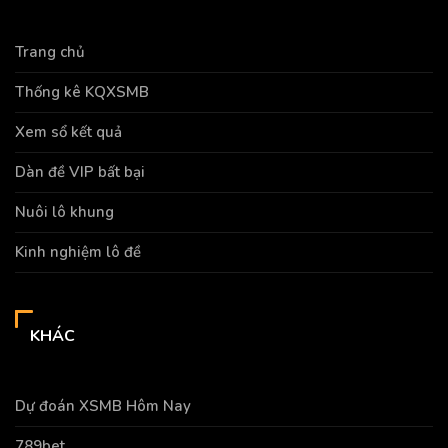
Trang chủ
Thống kê KQXSMB
Xem sổ kết quả
Dàn đề VIP bất bại
Nuôi lô khung
Kinh nghiệm lô đề
KHÁC
Dự đoán XSMB Hôm Nay
789bet