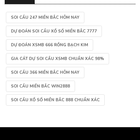
SOI CẦU 247 MIỀN BẮC HÔM NAY
DỰ ĐOÁN SOI CẦU XỔ SỐ MIỀN BẮC 7777
DỰ ĐOÁN XSMB 666 RỒNG BẠCH KIM
GIA CÁT DỰ SOI CẦU XSMB CHUẨN XÁC 98%
SOI CẦU 366 MIỀN BẮC HÔM NAY
SOI CẦU MIỀN BẮC WIN2888
SOI CẦU XỔ SỐ MIỀN BẮC 888 CHUẨN XÁC