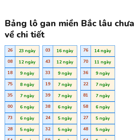
Bảng lô gan miền Bắc lâu chưa
về chi tiết
26
03
76
23 ngày
16 ngày
14 ngày
08
43
70
12 ngày
12 ngày
11 ngày
18
33
36
9 ngày
9 ngày
9 ngày
75
19
22
8 ngày
7 ngày
7 ngày
35
39
81
7 ngày
7 ngày
7 ngày
00
38
58
6 ngày
6 ngày
6 ngày
73
24
27
6 ngày
5 ngày
5 ngày
28
32
48
5 ngày
5 ngày
5 ngày