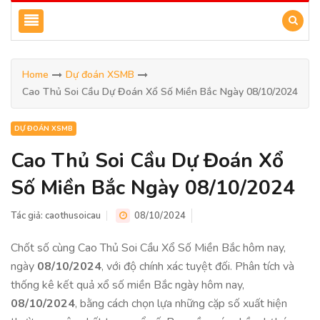
Home
Dự đoán XSMB
Cao Thủ Soi Cầu Dự Đoán Xổ Số Miền Bắc Ngày 08/10/2024
DỰ ĐOÁN XSMB
Cao Thủ Soi Cầu Dự Đoán Xổ
Số Miền Bắc Ngày 08/10/2024
Tác giả:
caothusoicau
08/10/2024
Chốt số cùng Cao Thủ Soi Cầu Xổ Số Miền Bắc hôm nay,
ngày
08/10/2024
, với độ chính xác tuyệt đối. Phân tích và
thống kê kết quả xổ số miền Bắc ngày hôm nay,
08/10/2024
, bằng cách chọn lựa những cặp số xuất hiện