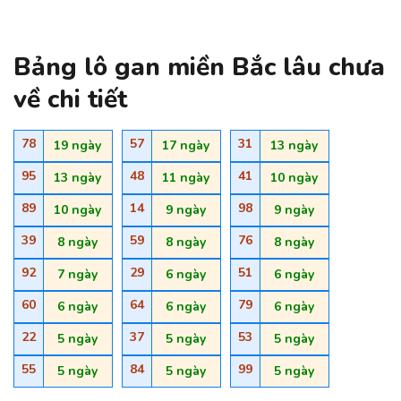
Bảng lô gan miền Bắc lâu chưa
về chi tiết
78
57
31
19 ngày
17 ngày
13 ngày
95
48
41
13 ngày
11 ngày
10 ngày
89
14
98
10 ngày
9 ngày
9 ngày
39
59
76
8 ngày
8 ngày
8 ngày
92
29
51
7 ngày
6 ngày
6 ngày
60
64
79
6 ngày
6 ngày
6 ngày
22
37
53
5 ngày
5 ngày
5 ngày
55
84
99
5 ngày
5 ngày
5 ngày