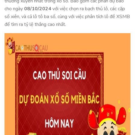
thường xuyên nhất trong xổ số. Bao gồm các phần dự báo
cho ngày
08/10/2024
với việc chọn ra bạch thủ lô, các cặp
số xiên, và cả lô tô ba số, cùng với việc phân tích lô đề XSMB
để tìm ra tỷ lệ thắng cao nhất.