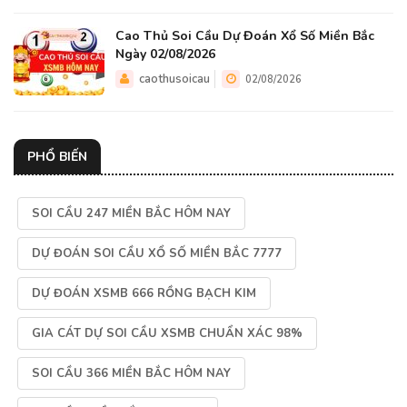
Cao Thủ Soi Cầu Dự Đoán Xổ Số Miền Bắc
Ngày 02/08/2026
caothusoicau
02/08/2026
PHỔ BIẾN
SOI CẦU 247 MIỀN BẮC HÔM NAY
DỰ ĐOÁN SOI CẦU XỔ SỐ MIỀN BẮC 7777
DỰ ĐOÁN XSMB 666 RỒNG BẠCH KIM
GIA CÁT DỰ SOI CẦU XSMB CHUẨN XÁC 98%
SOI CẦU 366 MIỀN BẮC HÔM NAY