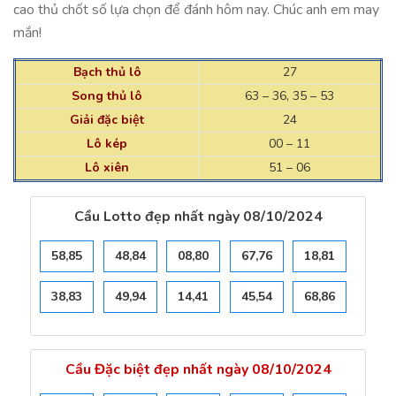
cao thủ chốt số lựa chọn để đánh hôm nay. Chúc anh em may
mắn!
Bạch thủ lô
27
Song thủ lô
63 – 36, 35 – 53
Giải đặc biệt
24
Lô kép
00 – 11
Lô xiên
51 – 06
Cầu Lotto đẹp nhất ngày 08/10/2024
58,85
48,84
08,80
67,76
18,81
38,83
49,94
14,41
45,54
68,86
Cầu Đặc biệt đẹp nhất ngày 08/10/2024