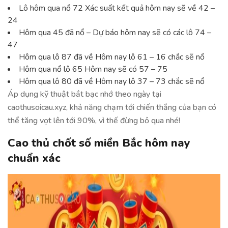
Lô hôm qua nổ 72 Xác suất kết quả hôm nay sẽ về 42 –
24
Hôm qua 45 đã nổ – Dự báo hôm nay sẽ có các lô 74 –
47
Hôm qua lô 87 đã về Hôm nay lô 61 – 16 chắc sẽ nổ
Hôm qua nổ lô 65 Hôm nay sẽ có 57 – 75
Hôm qua lô 80 đã về Hôm nay lô 37 – 73 chắc sẽ nổ
Áp dụng kỹ thuật bắt bạc nhớ theo ngày tại
caothusoicau.xyz, khả năng chạm tới chiến thắng của bạn có
thể tăng vọt lên tới 90%, vì thế đừng bỏ qua nhé!
Cao thủ chốt số miền Bắc hôm nay
chuẩn xác