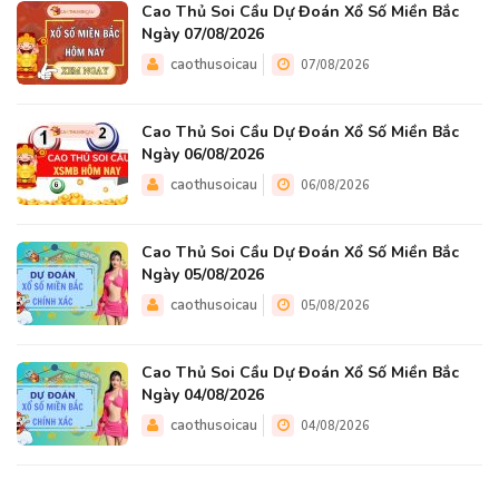
Cao Thủ Soi Cầu Dự Đoán Xổ Số Miền Bắc
Ngày 07/08/2026
caothusoicau
07/08/2026
Cao Thủ Soi Cầu Dự Đoán Xổ Số Miền Bắc
Ngày 06/08/2026
caothusoicau
06/08/2026
Cao Thủ Soi Cầu Dự Đoán Xổ Số Miền Bắc
Ngày 05/08/2026
caothusoicau
05/08/2026
Cao Thủ Soi Cầu Dự Đoán Xổ Số Miền Bắc
Ngày 04/08/2026
caothusoicau
04/08/2026