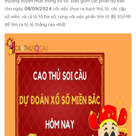
thường xuyên nhất trong xổ số. Bao gồm các phần dự báo
cho ngày
08/09/2024
với việc chọn ra bạch thủ lô, các cặp
số xiên, và cả lô tô ba số, cùng với việc phân tích lô đề XSMB
để tìm ra tỷ lệ thắng cao nhất.