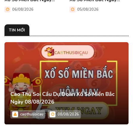
06/08/2026
05/08/2026
06/08/2026
05/08/2026
TIN MỚI
Cao Thủ Soi Cầu Dự Đoán Xổ Số Miền Bắc
Ngày 08/08/2026
caothusoicau
08/08/2026