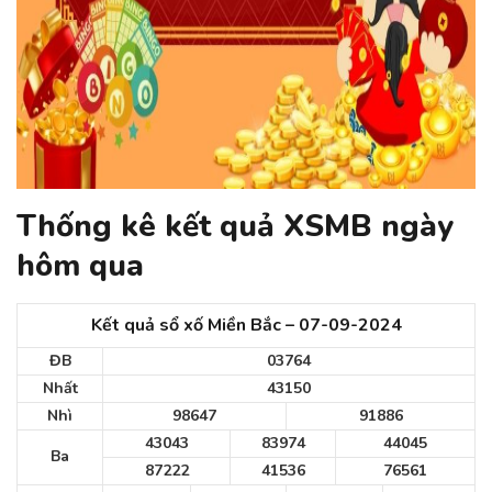
Thống kê kết quả XSMB ngày
hôm qua
Kết quả sổ xố Miền Bắc – 07-09-2024
ĐB
03764
Nhất
43150
Nhì
98647
91886
43043
83974
44045
Ba
87222
41536
76561