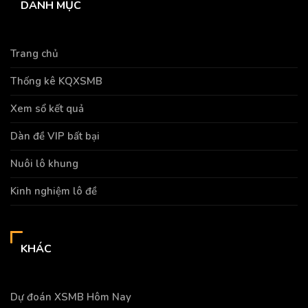
DANH MỤC
Trang chủ
Thống kê KQXSMB
Xem sổ kết quả
Dàn đề VIP bất bại
Nuôi lô khung
Kinh nghiệm lô đề
KHÁC
Dự đoán XSMB Hôm Nay