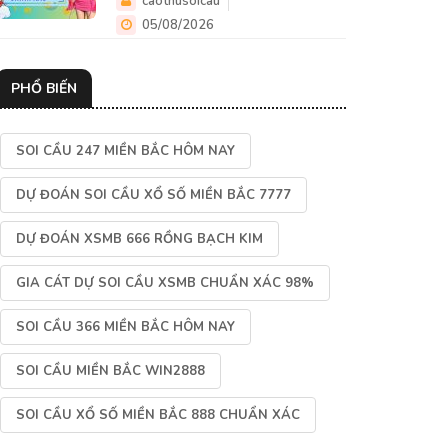
caothusoicau
05/08/2026
PHỔ BIẾN
SOI CẦU 247 MIỀN BẮC HÔM NAY
DỰ ĐOÁN SOI CẦU XỔ SỐ MIỀN BẮC 7777
DỰ ĐOÁN XSMB 666 RỒNG BẠCH KIM
GIA CÁT DỰ SOI CẦU XSMB CHUẨN XÁC 98%
SOI CẦU 366 MIỀN BẮC HÔM NAY
SOI CẦU MIỀN BẮC WIN2888
SOI CẦU XỔ SỐ MIỀN BẮC 888 CHUẨN XÁC