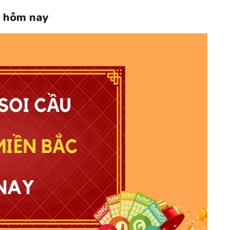
c hôm nay