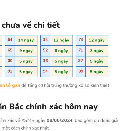
chưa về chi tiết
64
34
73
14 ngày
12 ngày
12 ngày
65
52
71
9 ngày
8 ngày
8 ngày
00
36
37
5 ngày
5 ngày
5 ngày
91
94
99
5 ngày
5 ngày
5 ngày
nh lô gan
để tăng cơ hội trúng thưởng xổ số kiến thiết
ền Bắc chính xác hôm nay
chính xác về XSMB ngày
08/06/2024
, bao gồm dự đoán giải
n một cách chính xác nhất.