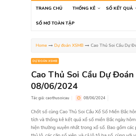
TRANG CHỦ
THỐNG KÊ
SỔ KẾT QUẢ
SỔ MƠ TOÀN TẬP
Home
Dự đoán XSMB
Cao Thủ Soi Cầu Dự Đ
DỰ ĐOÁN XSMB
Cao Thủ Soi Cầu Dự Đoán
08/06/2024
Tác giả:
caothusoicau
08/06/2024
Chốt số cùng Cao Thủ Soi Cầu Xổ Số Miền Bắc hô
tích và thống kê kết quả xổ số miền Bắc ngày hôm
hiện thường xuyên nhất trong xổ số. Bao gồm các
thủ lô, các cặp số xiên, và cả lô tô ba số, cùng với