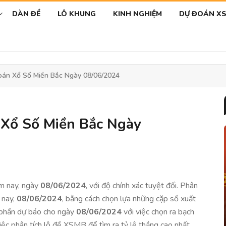
DÀN ĐỀ
LÔ KHUNG
KINH NGHIỆM
DỰ ĐOÁN X
oán Xổ Số Miền Bắc Ngày 08/06/2024
 Xổ Số Miền Bắc Ngày
m nay, ngày
08/06/2024
, với độ chính xác tuyệt đối. Phân
 nay,
08/06/2024
, bằng cách chọn lựa những cặp số xuất
 phần dự báo cho ngày
08/06/2024
với việc chọn ra bạch
 việc phân tích lô đề XSMB để tìm ra tỷ lệ thắng cao nhất.