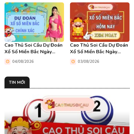
Cao Thủ Soi Cầu Dự Đoán
Cao Thủ Soi Cầu Dự Đoán
Xổ Số Miền Bắc Ngày
Xổ Số Miền Bắc Ngày
04/08/2026
03/08/2026
04/08/2026
03/08/2026
TIN MỚI