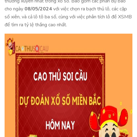
thường xuyên nhất trong xổ số. Bao gồm các phần dự báo
cho ngày
08/05/2024
với việc chọn ra bạch thủ lô, các cặp
số xiên, và cả lô tô ba số, cùng với việc phân tích lô đề XSMB
để tìm ra tỷ lệ thắng cao nhất.