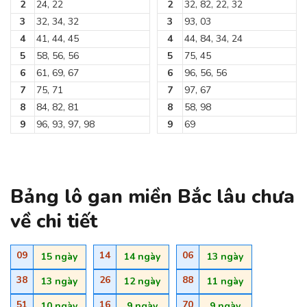
2
24, 22
2
32, 82, 22, 32
3
32, 34, 32
3
93, 03
4
41, 44, 45
4
44, 84, 34, 24
5
58, 56, 56
5
75, 45
6
61, 69, 67
6
96, 56, 56
7
75, 71
7
97, 67
8
84, 82, 81
8
58, 98
9
96, 93, 97, 98
9
69
Bảng lô gan miền Bắc lâu chưa
về chi tiết
09
14
06
15 ngày
14 ngày
13 ngày
38
26
88
13 ngày
12 ngày
11 ngày
51
16
70
10 ngày
9 ngày
9 ngày