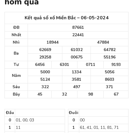
hôm qua
Kết quả sổ xố Miền Bắc – 06-05-2024
ĐB
87661
Nhất
22441
Nhì
18944
47884
62669
61032
64782
Ba
29258
00675
55196
Tư
6456
6301
0711
9193
5000
1334
5056
Năm
5124
3581
8603
Sáu
322
497
371
Bảy
45
32
98
67
Đầu
Đuôi
0
01, 00, 03
0
00
1
11
1
61, 41, 01, 11, 81, 71