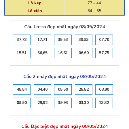
Lô kép
77 – 44
Lô xiên
64 – 65
Cầu Lotto đẹp nhất ngày 08/05/2024
37,73
17,71
35,53
39,93
07,70
15,51
56,65
16,61
06,60
57,75
Cầu 2 nháy đẹp nhất ngày 08/05/2024
45,54
04,40
05,50
25,52
08,80
09,90
29,92
39,93
03,30
23,32
Cầu Đặc biệt đẹp nhất ngày 08/05/2024