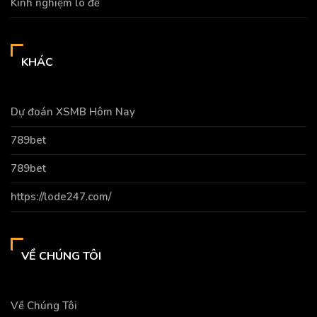
Kinh nghiệm lô đề
KHÁC
Dự đoán XSMB Hôm Nay
789bet
789bet
https://lode247.com/
VỀ CHÚNG TÔI
Về Chúng Tôi