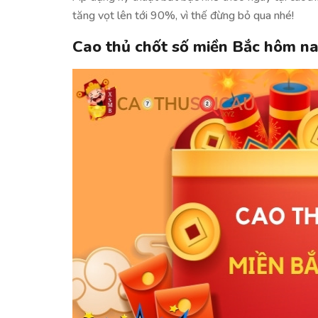
tăng vọt lên tới 90%, vì thế đừng bỏ qua nhé!
Cao thủ chốt số miền Bắc hôm n