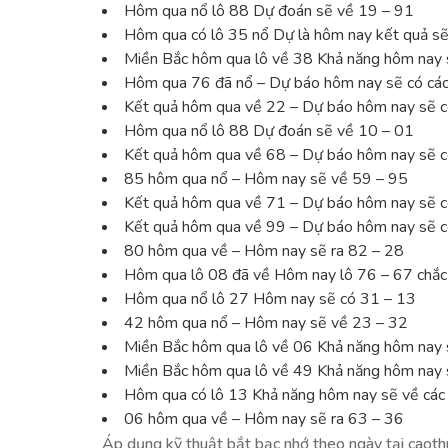
Hôm qua nổ lô 88 Dự đoán sẽ về 19 – 91
Hôm qua có lô 35 nổ Dự là hôm nay kết quả sẽ
Miền Bắc hôm qua lô về 38 Khả năng hôm nay s
Hôm qua 76 đã nổ – Dự báo hôm nay sẽ có các
Kết quả hôm qua về 22 – Dự báo hôm nay sẽ c
Hôm qua nổ lô 88 Dự đoán sẽ về 10 – 01
Kết quả hôm qua về 68 – Dự báo hôm nay sẽ c
85 hôm qua nổ – Hôm nay sẽ về 59 – 95
Kết quả hôm qua về 71 – Dự báo hôm nay sẽ c
Kết quả hôm qua về 99 – Dự báo hôm nay sẽ c
80 hôm qua về – Hôm nay sẽ ra 82 – 28
Hôm qua lô 08 đã về Hôm nay lô 76 – 67 chắc
Hôm qua nổ lô 27 Hôm nay sẽ có 31 – 13
42 hôm qua nổ – Hôm nay sẽ về 23 – 32
Miền Bắc hôm qua lô về 06 Khả năng hôm nay s
Miền Bắc hôm qua lô về 49 Khả năng hôm nay s
Hôm qua có lô 13 Khả năng hôm nay sẽ về các
06 hôm qua về – Hôm nay sẽ ra 63 – 36
Áp dụng kỹ thuật bắt bạc nhớ theo ngày tại caoth