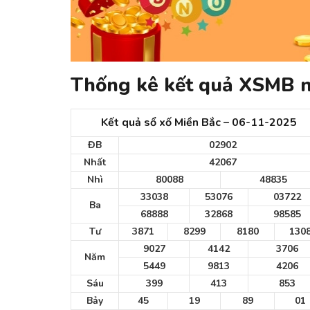
Thống kê kết quả XSMB 
Kết quả sổ xố Miền Bắc – 06-11-2025
ĐB
02902
Nhất
42067
Nhì
80088
48835
33038
53076
03722
Ba
68888
32868
98585
Tư
3871
8299
8180
130
9027
4142
3706
Năm
5449
9813
4206
Sáu
399
413
853
Bảy
45
19
89
01