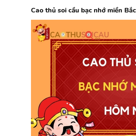
Cao thủ soi cầu bạc nhớ miền Bắ