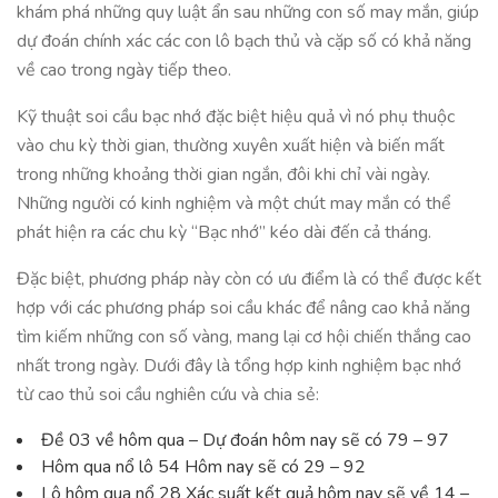
khám phá những quy luật ẩn sau những con số may mắn, giúp
dự đoán chính xác các con lô bạch thủ và cặp số có khả năng
về cao trong ngày tiếp theo.
Kỹ thuật soi cầu bạc nhớ đặc biệt hiệu quả vì nó phụ thuộc
vào chu kỳ thời gian, thường xuyên xuất hiện và biến mất
trong những khoảng thời gian ngắn, đôi khi chỉ vài ngày.
Những người có kinh nghiệm và một chút may mắn có thể
phát hiện ra các chu kỳ “Bạc nhớ” kéo dài đến cả tháng.
Đặc biệt, phương pháp này còn có ưu điểm là có thể được kết
hợp với các phương pháp soi cầu khác để nâng cao khả năng
tìm kiếm những con số vàng, mang lại cơ hội chiến thắng cao
nhất trong ngày. Dưới đây là tổng hợp kinh nghiệm bạc nhớ
từ cao thủ soi cầu nghiên cứu và chia sẻ:
Đề 03 về hôm qua – Dự đoán hôm nay sẽ có 79 – 97
Hôm qua nổ lô 54 Hôm nay sẽ có 29 – 92
Lô hôm qua nổ 28 Xác suất kết quả hôm nay sẽ về 14 –