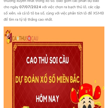
thường xuyên nhất trong xổ số. Bao gồm các phần dự báo
cho ngày
07/07/2024
với việc chọn ra bạch thủ lô, các cặp
số xiên, và cả lô tô ba số, cùng với việc phân tích lô đề XSMB
để tìm ra tỷ lệ thắng cao nhất.