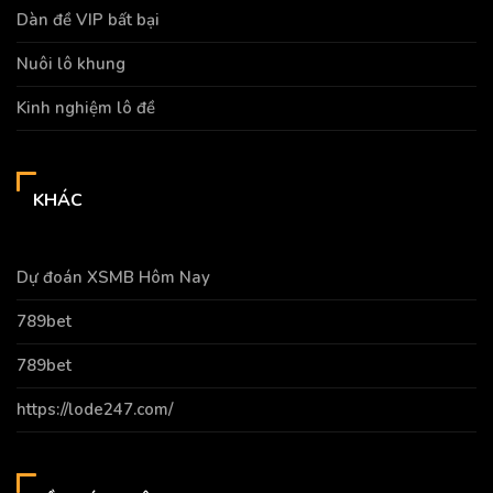
Dàn đề VIP bất bại
Nuôi lô khung
Kinh nghiệm lô đề
KHÁC
Dự đoán XSMB Hôm Nay
789bet
789bet
https://lode247.com/