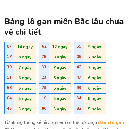
Bảng lô gan miền Bắc lâu chưa
về chi tiết
87
62
55
14 ngày
12 ngày
9 ngày
17
75
05
8 ngày
8 ngày
7 ngày
30
33
42
7 ngày
7 ngày
7 ngày
11
23
47
6 ngày
6 ngày
6 ngày
58
79
93
6 ngày
6 ngày
6 ngày
04
10
34
5 ngày
5 ngày
5 ngày
45
80
82
5 ngày
5 ngày
5 ngày
Từ những thống kê này, anh em có thể lựa chọn
đánh lô gan