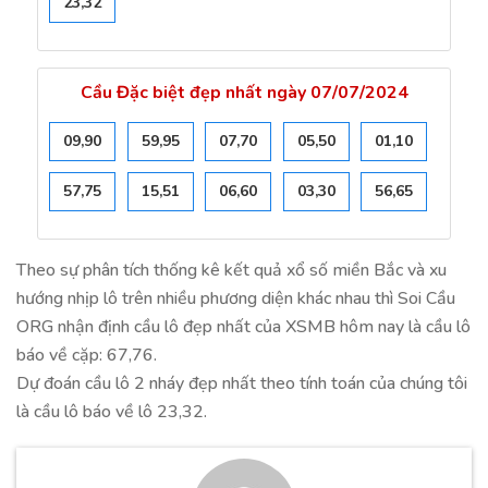
23,32
Cầu Đặc biệt đẹp nhất ngày 07/07/2024
09,90
59,95
07,70
05,50
01,10
57,75
15,51
06,60
03,30
56,65
Theo sự phân tích thống kê kết quả xổ số miền Bắc và xu
hướng nhịp lô trên nhiều phương diện khác nhau thì Soi Cầu
ORG nhận định cầu lô đẹp nhất của XSMB hôm nay là cầu lô
báo về cặp: 67,76.
Dự đoán cầu lô 2 nháy đẹp nhất theo tính toán của chúng tôi
là cầu lô báo về lô 23,32.