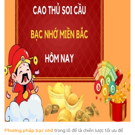
Phương pháp bạc nhớ
trong lô đề là chiến lược tối ưu để