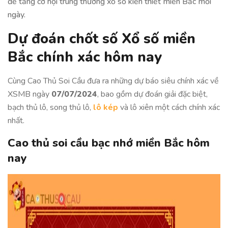
để tăng cơ hội trúng thưởng xổ số kiến thiết miền Bắc mỗi
ngày.
Dự đoán chốt số Xổ số miền
Bắc chính xác hôm nay
Cùng Cao Thủ Soi Cầu đưa ra những dự báo siêu chính xác về
XSMB ngày
07/07/2024
, bao gồm dự đoán giải đặc biệt,
bạch thủ lô, song thủ lô,
lô kép
và lô xiên một cách chính xác
nhất.
Cao thủ soi cầu bạc nhớ miền Bắc hôm
nay