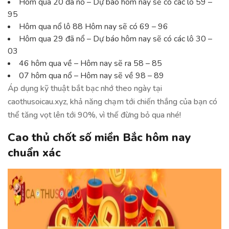
Hôm qua 20 đã nổ – Dự báo hôm nay sẽ có các lô 59 –
95
Hôm qua nổ lô 88 Hôm nay sẽ có 69 – 96
Hôm qua 29 đã nổ – Dự báo hôm nay sẽ có các lô 30 –
03
46 hôm qua về – Hôm nay sẽ ra 58 – 85
07 hôm qua nổ – Hôm nay sẽ về 98 – 89
Áp dụng kỹ thuật bắt bạc nhớ theo ngày tại
caothusoicau.xyz, khả năng chạm tới chiến thắng của bạn có
thể tăng vọt lên tới 90%, vì thế đừng bỏ qua nhé!
Cao thủ chốt số miền Bắc hôm nay
chuẩn xác