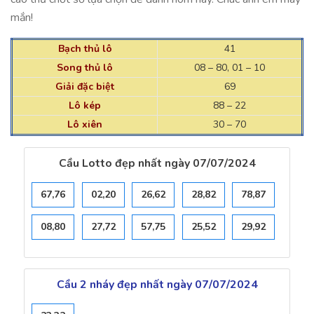
mắn!
Bạch thủ lô
41
Song thủ lô
08 – 80, 01 – 10
Giải đặc biệt
69
Lô kép
88 – 22
Lô xiên
30 – 70
Cầu Lotto đẹp nhất ngày 07/07/2024
67,76
02,20
26,62
28,82
78,87
08,80
27,72
57,75
25,52
29,92
Cầu 2 nháy đẹp nhất ngày 07/07/2024