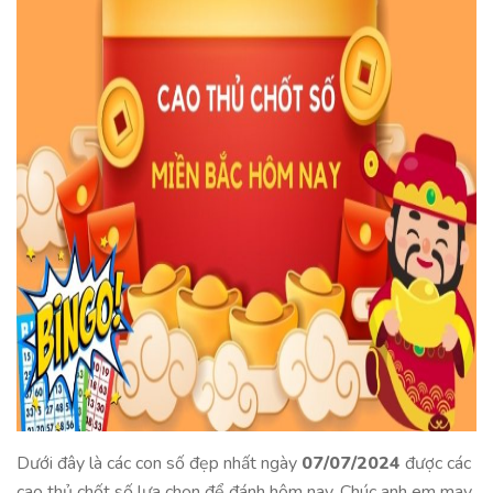
Dưới đây là các con số đẹp nhất ngày
07/07/2024
được các
cao thủ chốt số lựa chọn để đánh hôm nay. Chúc anh em may