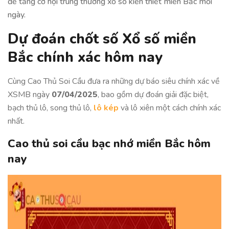
để tăng cơ hội trúng thưởng xổ số kiến thiết miền Bắc mỗi
ngày.
Dự đoán chốt số Xổ số miền
Bắc chính xác hôm nay
Cùng Cao Thủ Soi Cầu đưa ra những dự báo siêu chính xác về
XSMB ngày
07/04/2025
, bao gồm dự đoán giải đặc biệt,
bạch thủ lô, song thủ lô,
lô kép
và lô xiên một cách chính xác
nhất.
Cao thủ soi cầu bạc nhớ miền Bắc hôm
nay