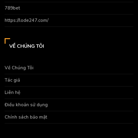
789bet
https://lode247.com/
VỀ CHÚNG TÔI
Về Chúng Tôi
Tác giả
Liên hệ
Điều khoản sử dụng
Chính sách bảo mật