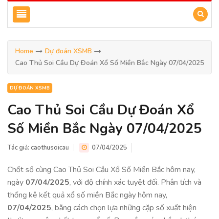
Home
Dự đoán XSMB
Cao Thủ Soi Cầu Dự Đoán Xổ Số Miền Bắc Ngày 07/04/2025
DỰ ĐOÁN XSMB
Cao Thủ Soi Cầu Dự Đoán Xổ
Số Miền Bắc Ngày 07/04/2025
Tác giả:
caothusoicau
07/04/2025
Chốt số cùng Cao Thủ Soi Cầu Xổ Số Miền Bắc hôm nay,
ngày
07/04/2025
, với độ chính xác tuyệt đối. Phân tích và
thống kê kết quả xổ số miền Bắc ngày hôm nay,
07/04/2025
, bằng cách chọn lựa những cặp số xuất hiện