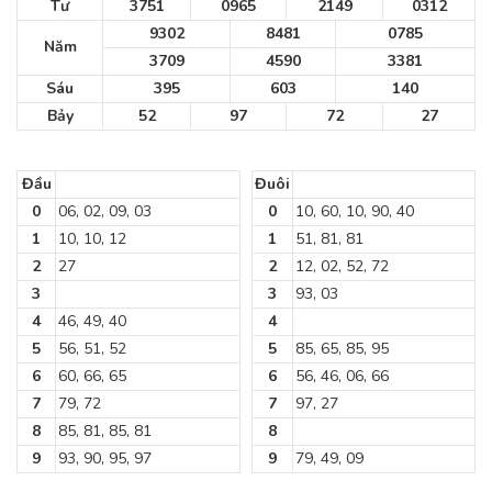
Tư
3751
0965
2149
0312
9302
8481
0785
Năm
3709
4590
3381
Sáu
395
603
140
Bảy
52
97
72
27
Đầu
Đuôi
0
06, 02, 09, 03
0
10, 60, 10, 90, 40
1
10, 10, 12
1
51, 81, 81
2
27
2
12, 02, 52, 72
3
3
93, 03
4
46, 49, 40
4
5
56, 51, 52
5
85, 65, 85, 95
6
60, 66, 65
6
56, 46, 06, 66
7
79, 72
7
97, 27
8
85, 81, 85, 81
8
9
93, 90, 95, 97
9
79, 49, 09