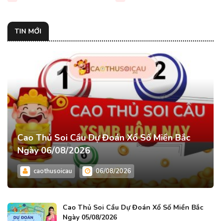
TIN MỚI
Cao Thủ Soi Cầu Dự Đoán Xổ Số Miền Bắc
Ngày 06/08/2026
caothusoicau
06/08/2026
Cao Thủ Soi Cầu Dự Đoán Xổ Số Miền Bắc
Ngày 05/08/2026