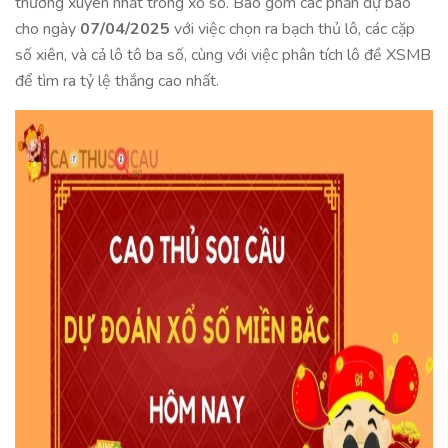
thường xuyên nhất trong xổ số. Bao gồm các phần dự báo
cho ngày
07/04/2025
với việc chọn ra bạch thủ lô, các cặp
số xiên, và cả lô tô ba số, cùng với việc phân tích lô đề XSMB
để tìm ra tỷ lệ thắng cao nhất.