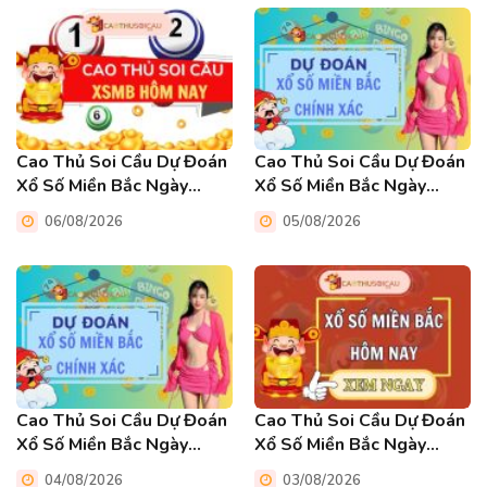
Cao Thủ Soi Cầu Dự Đoán
Cao Thủ Soi Cầu Dự Đoán
Xổ Số Miền Bắc Ngày
Xổ Số Miền Bắc Ngày
06/08/2026
05/08/2026
06/08/2026
05/08/2026
Cao Thủ Soi Cầu Dự Đoán
Cao Thủ Soi Cầu Dự Đoán
Xổ Số Miền Bắc Ngày
Xổ Số Miền Bắc Ngày
04/08/2026
03/08/2026
04/08/2026
03/08/2026