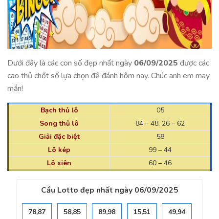
Dưới đây là các con số đẹp nhất ngày
06/09/2025
được các
cao thủ chốt số lựa chọn để đánh hôm nay. Chúc anh em may
mắn!
Bạch thủ lô
05
Song thủ lô
84 – 48, 26 – 62
Giải đặc biệt
58
Lô kép
99 – 44
Lô xiên
60 – 46
Cầu Lotto đẹp nhất ngày 06/09/2025
78,87
58,85
89,98
15,51
49,94