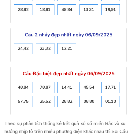
28,82
18,81
48,84
13,31
19,91
Cầu 2 nháy đẹp nhất ngày 06/09/2025
24,42
23,32
12,21
Cầu Đặc biệt đẹp nhất ngày 06/09/2025
48,84
78,87
14,41
45,54
17,71
57,75
25,52
28,82
08,80
01,10
Theo sự phân tích thống kê kết quả xổ số miền Bắc và xu
hướng nhịp lô trên nhiều phương diện khác nhau thì Soi Cầu