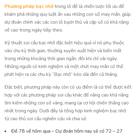
Phương pháp bạc nhớ
trong lô đề là chiến lược tối ưu để
khám phá những quy luật ẩn sau những con số may mắn, giúp
dự đoán chính xác các con lô bạch thủ và cặp số có khả năng
về cao trong ngày tiếp theo.
Kỹ thuật soi cầu bạc nhớ đặc biệt hiệu quả vì nó phụ thuộc
vào chu kỳ thời gian, thường xuyên xuất hiện và biến mất
trong những khoảng thời gian ngắn, đôi khi chỉ vài ngày.
Những người có kinh nghiệm và một chút may mắn có thể
phát hiện ra các chu kỳ “Bạc nhớ” kéo dài đến cả tháng.
Đặc biệt, phương pháp này còn có ưu điểm là có thể được kết
hợp với các phương pháp soi cầu khác để nâng cao khả năng
tìm kiếm những con số vàng, mang lại cơ hội chiến thắng cao
nhất trong ngày. Dưới đây là tổng hợp kinh nghiệm bạc nhớ
từ cao thủ soi cầu nghiên cứu và chia sẻ:
Đề 78 về hôm qua – Dự đoán hôm nay sẽ có 72 – 27