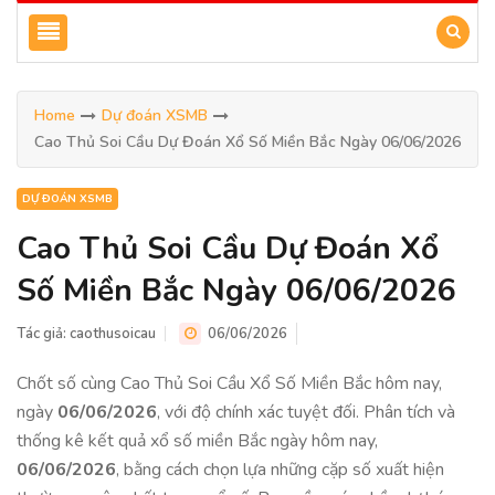
Home
Dự đoán XSMB
Cao Thủ Soi Cầu Dự Đoán Xổ Số Miền Bắc Ngày 06/06/2026
DỰ ĐOÁN XSMB
Cao Thủ Soi Cầu Dự Đoán Xổ
Số Miền Bắc Ngày 06/06/2026
Tác giả:
caothusoicau
06/06/2026
Chốt số cùng Cao Thủ Soi Cầu Xổ Số Miền Bắc hôm nay,
ngày
06/06/2026
, với độ chính xác tuyệt đối. Phân tích và
thống kê kết quả xổ số miền Bắc ngày hôm nay,
06/06/2026
, bằng cách chọn lựa những cặp số xuất hiện