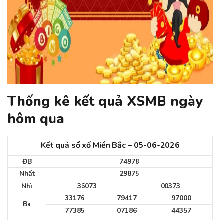
Thống kê kết quả XSMB ngày
hôm qua
Kết quả sổ xố Miền Bắc – 05-06-2026
ĐB
74978
Nhất
29875
Nhì
36073
00373
33176
79417
97000
Ba
77385
07186
44357