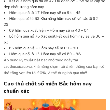
Kết quả hôm qua đã về 47 Dự đoán 85 – 58 sẽ là cặp số
đẹp nhất trong hôm nay
Hôm qua nổ lô 17 Hôm nay sẽ có 94 – 49
Hôm qua có lô 83 Khả năng hôm nay sẽ về các lô 92 –
29
09 hôm qua xuất hiện – Hôm nay sẽ ra 40 – 04
Lô hôm qua nổ 76 Xác suất kết quả hôm nay sẽ về 36 –
63
85 hôm qua về – Hôm nay sẽ ra 09 – 90
Hôm qua nổ lô 13 Hôm nay sẽ có 89 – 98
Áp dụng kỹ thuật bắt bạc nhớ theo ngày tại
caothusoicau.xyz, khả năng chạm tới chiến thắng của bạn có
thể tăng vọt lên tới 90%, vì thế đừng bỏ qua nhé!
Cao thủ chốt số miền Bắc hôm nay
chuẩn xác