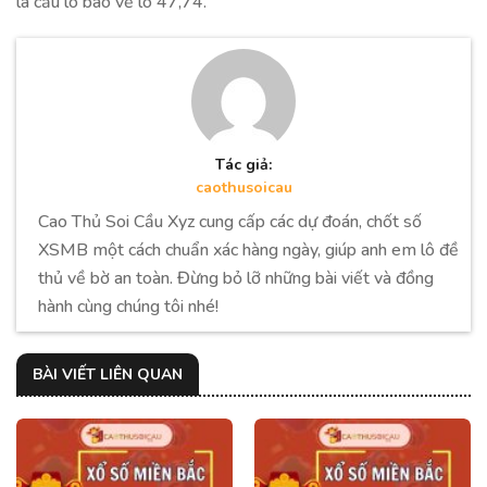
là cầu lô báo về lô 47,74.
Tác giả:
caothusoicau
Cao Thủ Soi Cầu Xyz cung cấp các dự đoán, chốt số
XSMB một cách chuẩn xác hàng ngày, giúp anh em lô đề
thủ về bờ an toàn. Đừng bỏ lỡ những bài viết và đồng
hành cùng chúng tôi nhé!
BÀI VIẾT LIÊN QUAN