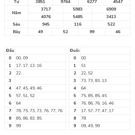
Tư
3851
9764
6277
4547
3717
5983
6909
Năm
4076
5485
3413
Sáu
945
116
522
Bảy
49
52
99
46
Đầu
Đuôi
0
00, 09
0
00
1
17, 17, 13, 16
1
51
2
22
2
22, 52
3
3
73, 73, 83, 13
4
47, 45, 49, 46
4
64
5
57, 51, 52
5
75, 85, 85, 45
6
64
6
76, 86, 76, 16, 46
7
78, 75, 73, 73, 76, 77, 76
7
17, 57, 77, 47, 17
8
85, 86, 83, 85
8
78
9
99
9
09, 49, 99