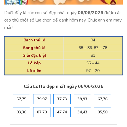
Dưới đây là các con số đẹp nhất ngày
06/06/2026
được các
cao thủ chốt số lựa chọn để đánh hôm nay. Chúc anh em may
mắn!
Bạch thủ lô
94
Song thủ lô
68 – 86, 87 – 78
Giải đặc biệt
81
Lô kép
55 – 44
Lô xiên
97 – 20
Cầu Lotto đẹp nhất ngày 06/06/2026
57,75
79,97
37,73
39,93
67,76
03,30
07,70
47,74
34,43
05,50