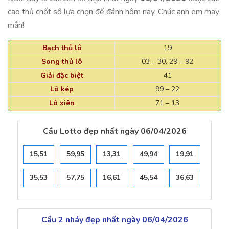
cao thủ chốt số lựa chọn để đánh hôm nay. Chúc anh em may
mắn!
Bạch thủ lô
19
Song thủ lô
03 – 30, 29 – 92
Giải đặc biệt
41
Lô kép
99 – 22
Lô xiên
71 – 13
Cầu Lotto đẹp nhất ngày 06/04/2026
15,51
59,95
13,31
49,94
19,91
35,53
57,75
16,61
45,54
36,63
Cầu 2 nháy đẹp nhất ngày 06/04/2026