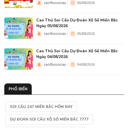
caothusoicau
06/08/2026
Cao Thủ Soi Cầu Dự Đoán Xổ Số Miền Bắc
Ngày 05/08/2026
caothusoicau
05/08/2026
Cao Thủ Soi Cầu Dự Đoán Xổ Số Miền Bắc
Ngày 04/08/2026
caothusoicau
04/08/2026
PHỔ BIẾN
SOI CẦU 247 MIỀN BẮC HÔM NAY
DỰ ĐOÁN SOI CẦU XỔ SỐ MIỀN BẮC 7777