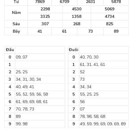
Tư
7869
6709
2631
5878
2298
4530
5069
Năm
3325
1358
4734
Sáu
307
268
825
Bảy
41
61
73
89
Đầu
Đuôi
0
09, 07
0
40, 70, 30
1
1
61, 31, 41, 61
2
25, 25
2
52
3
34, 31, 30, 34
3
73
4
40, 49, 41
4
34, 34
5
55, 52, 59, 56, 58
5
55, 25, 25
6
61, 69, 69, 68, 61
6
56
7
70, 78, 73
7
07
8
89
8
78, 98, 58, 68
9
99, 98
9
49, 59, 99, 69, 09, 69, 89