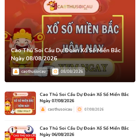
Cao Thủ Soi Cầu Dự Đoán Xổ Số Miền Bắc
Ngày 08/08/2026
caothusoicau
08/08/2026
Cao Thủ Soi Cầu Dự Đoán Xổ Số Miền Bắc
Ngày 07/08/2026
caothusoicau
07/08/2026
Cao Thủ Soi Cầu Dự Đoán Xổ Số Miền Bắc
Ngày 06/08/2026