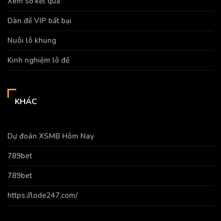
Xem sổ kết quả
Dàn đề VIP bất bại
Nuôi lô khung
Kinh nghiệm lô đề
KHÁC
Dự đoán XSMB Hôm Nay
789bet
789bet
https://lode247.com/