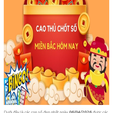
Dưới đây là các con số đẹp nhất ngày
06/04/2026
được các