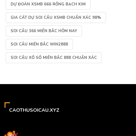
DỰ ĐOÁN XSMB 666 RỒNG BẠCH KIM
GIA CÁT DỰ SOI CẦU XSMB CHUẨN XÁC 98%
SOI CẦU 366 MIỀN BẮC HÔM NAY
SOI CẦU MIỀN BẮC WIN2888
SOI CẦU XỔ SỐ MIỀN BẮC 888 CHUẨN XÁC
CAOTHUSOICAU.XYZ