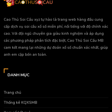
Cao Thủ Soi Cầu xyz tự hào là trang web hàng đầu cung
cấp dịch vụ soi cầu xổ số miễn phí, nổi tiếng với độ chính xác
cao. Với đội ngũ chuyên gia giàu kinh nghiệm và áp dụng
các phương pháp phân tích đặc biệt, Cao Thủ Soi Cầu MB
cam kết mang lại những dự đoán xổ số chuẩn xác nhất, giúp
anh em cập bến an toàn.
DANH MỤC
Trang chủ
Thống kê KQXSMB