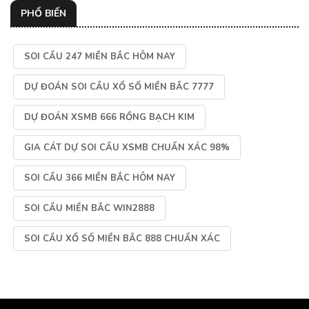
PHỔ BIẾN
SOI CẦU 247 MIỀN BẮC HÔM NAY
DỰ ĐOÁN SOI CẦU XỔ SỐ MIỀN BẮC 7777
DỰ ĐOÁN XSMB 666 RỒNG BẠCH KIM
GIA CÁT DỰ SOI CẦU XSMB CHUẨN XÁC 98%
SOI CẦU 366 MIỀN BẮC HÔM NAY
SOI CẦU MIỀN BẮC WIN2888
SOI CẦU XỔ SỐ MIỀN BẮC 888 CHUẨN XÁC