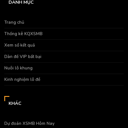
DANH MỤC
Trang chủ
Thống kê KQXSMB
Xem sổ kết quả
Dàn đề VIP bất bại
Nuôi lô khung
Kinh nghiệm lô đề
KHÁC
Dự đoán XSMB Hôm Nay