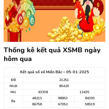
Thống kê kết quả XSMB ngày
hôm qua
Kết quả sổ xố Miền Bắc – 05-01-2025
ĐB
21251
Nhất
85420
Nhì
63358
13435
48213
98853
94393
Ba
86758
67052
58519