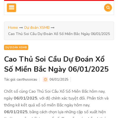
Home
Dự đoán XSMB
Cao Thủ Soi Cầu Dự Đoán Xổ Số Miền Bắc Ngày 06/01/2025
DỰ ĐOÁN XSMB
Cao Thủ Soi Cầu Dự Đoán Xổ
Số Miền Bắc Ngày 06/01/2025
Tác giả:
caothusoicau
06/01/2025
Chốt số cùng Cao Thủ Soi Cầu Xổ Số Miền Bắc hôm nay,
ngày
06/01/2025
, với độ chính xác tuyệt đối. Phân tích và
thống kê kết quả xổ số miền Bắc ngày hôm nay,
06/01/2025
, bằng cách chọn lựa những cặp số xuất hiện