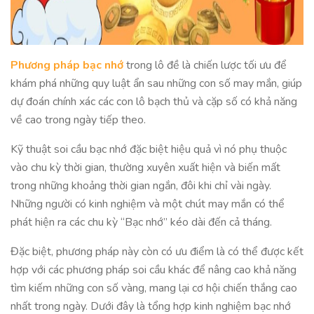
Phương pháp bạc nhớ
trong lô đề là chiến lược tối ưu để
khám phá những quy luật ẩn sau những con số may mắn, giúp
dự đoán chính xác các con lô bạch thủ và cặp số có khả năng
về cao trong ngày tiếp theo.
Kỹ thuật soi cầu bạc nhớ đặc biệt hiệu quả vì nó phụ thuộc
vào chu kỳ thời gian, thường xuyên xuất hiện và biến mất
trong những khoảng thời gian ngắn, đôi khi chỉ vài ngày.
Những người có kinh nghiệm và một chút may mắn có thể
phát hiện ra các chu kỳ “Bạc nhớ” kéo dài đến cả tháng.
Đặc biệt, phương pháp này còn có ưu điểm là có thể được kết
hợp với các phương pháp soi cầu khác để nâng cao khả năng
tìm kiếm những con số vàng, mang lại cơ hội chiến thắng cao
nhất trong ngày. Dưới đây là tổng hợp kinh nghiệm bạc nhớ