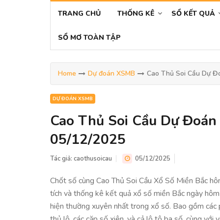
TRANG CHỦ
THỐNG KÊ
SỔ KẾT QUẢ
SỔ MƠ TOÀN TẬP
Home
Dự đoán XSMB
Cao Thủ Soi Cầu Dự Đ
DỰ ĐOÁN XSMB
Cao Thủ Soi Cầu Dự Đoán
05/12/2025
Tác giả:
caothusoicau
05/12/2025
Chốt số cùng Cao Thủ Soi Cầu Xổ Số Miền Bắc hô
tích và thống kê kết quả xổ số miền Bắc ngày hôm
hiện thường xuyên nhất trong xổ số. Bao gồm các
thủ lô, các cặp số xiên, và cả lô tô ba số, cùng với