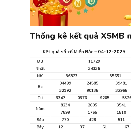
Thống kê kết quả XSMB 
Kết quả sổ xố Miền Bắc – 04-12-2025
ĐB
11729
Nhất
34336
Nhì
36823
35651
04499
24585
39481
Ba
32192
90135
32965
Tư
3347
0376
9205
532
8234
2605
3541
Năm
7899
1765
1510
Sáu
770
428
511
Bảy
12
37
61
67