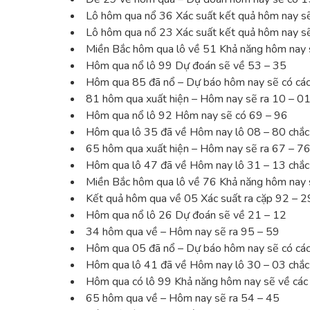
Lô hôm qua nổ 36 Xác suất kết quả hôm nay s
Lô hôm qua nổ 23 Xác suất kết quả hôm nay s
Miền Bắc hôm qua lô về 51 Khả năng hôm nay s
Hôm qua nổ lô 99 Dự đoán sẽ về 53 – 35
Hôm qua 85 đã nổ – Dự báo hôm nay sẽ có các
81 hôm qua xuất hiện – Hôm nay sẽ ra 10 – 0
Hôm qua nổ lô 92 Hôm nay sẽ có 69 – 96
Hôm qua lô 35 đã về Hôm nay lô 08 – 80 chắc
65 hôm qua xuất hiện – Hôm nay sẽ ra 67 – 7
Hôm qua lô 47 đã về Hôm nay lô 31 – 13 chắc
Miền Bắc hôm qua lô về 76 Khả năng hôm nay s
Kết quả hôm qua về 05 Xác suất ra cặp 92 – 2
Hôm qua nổ lô 26 Dự đoán sẽ về 21 – 12
34 hôm qua về – Hôm nay sẽ ra 95 – 59
Hôm qua 05 đã nổ – Dự báo hôm nay sẽ có các
Hôm qua lô 41 đã về Hôm nay lô 30 – 03 chắc
Hôm qua có lô 99 Khả năng hôm nay sẽ về các
65 hôm qua về – Hôm nay sẽ ra 54 – 45