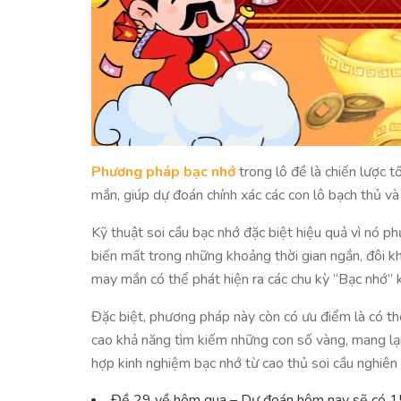
Phương pháp bạc nhớ
trong lô đề là chiến lược 
mắn, giúp dự đoán chính xác các con lô bạch thủ v
Kỹ thuật soi cầu bạc nhớ đặc biệt hiệu quả vì nó ph
biến mất trong những khoảng thời gian ngắn, đôi kh
may mắn có thể phát hiện ra các chu kỳ “Bạc nhớ” 
Đặc biệt, phương pháp này còn có ưu điểm là có t
cao khả năng tìm kiếm những con số vàng, mang lại
hợp kinh nghiệm bạc nhớ từ cao thủ soi cầu nghiên 
Đề 29 về hôm qua – Dự đoán hôm nay sẽ có 1