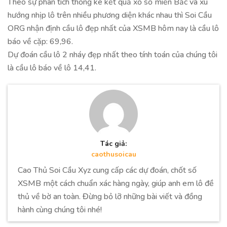
Theo sự phân tích thống kê kết quả xổ số miền Bắc và xu
hướng nhịp lô trên nhiều phương diện khác nhau thì Soi Cầu
ORG nhận định cầu lô đẹp nhất của XSMB hôm nay là cầu lô
báo về cặp: 69,96.
Dự đoán cầu lô 2 nháy đẹp nhất theo tính toán của chúng tôi
là cầu lô báo về lô 14,41.
Tác giả:
caothusoicau
Cao Thủ Soi Cầu Xyz cung cấp các dự đoán, chốt số
XSMB một cách chuẩn xác hàng ngày, giúp anh em lô đề
thủ về bờ an toàn. Đừng bỏ lỡ những bài viết và đồng
hành cùng chúng tôi nhé!