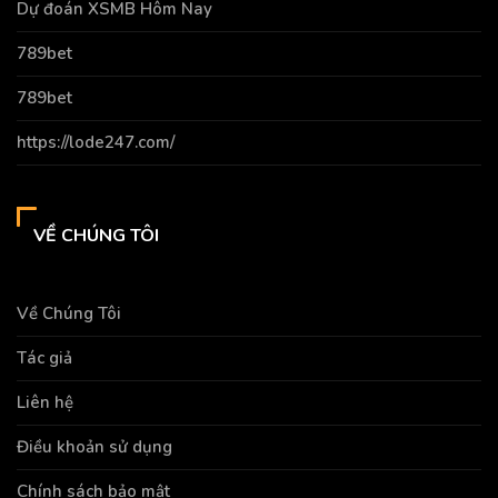
Dự đoán XSMB Hôm Nay
789bet
789bet
https://lode247.com/
VỀ CHÚNG TÔI
Về Chúng Tôi
Tác giả
Liên hệ
Điều khoản sử dụng
Chính sách bảo mật