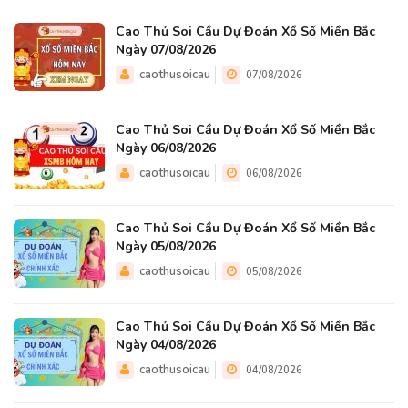
Cao Thủ Soi Cầu Dự Đoán Xổ Số Miền Bắc
Ngày 07/08/2026
caothusoicau
07/08/2026
Cao Thủ Soi Cầu Dự Đoán Xổ Số Miền Bắc
Ngày 06/08/2026
caothusoicau
06/08/2026
Cao Thủ Soi Cầu Dự Đoán Xổ Số Miền Bắc
Ngày 05/08/2026
caothusoicau
05/08/2026
Cao Thủ Soi Cầu Dự Đoán Xổ Số Miền Bắc
Ngày 04/08/2026
caothusoicau
04/08/2026