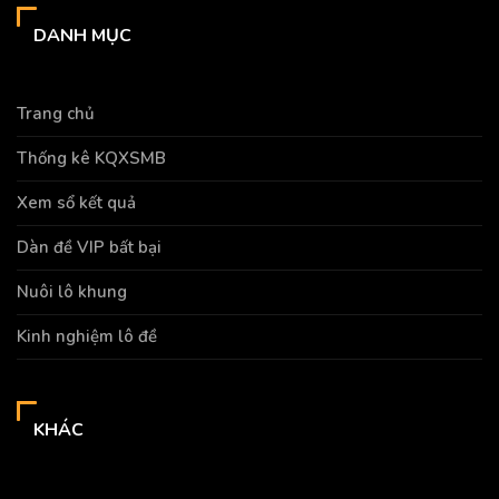
DANH MỤC
Trang chủ
Thống kê KQXSMB
Xem sổ kết quả
Dàn đề VIP bất bại
Nuôi lô khung
Kinh nghiệm lô đề
KHÁC