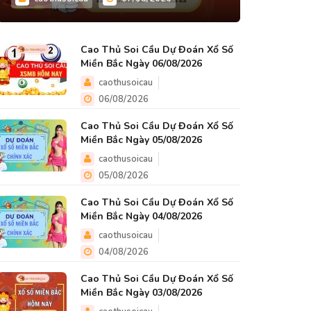
Cao Thủ Soi Cầu Dự Đoán Xổ Số
Miền Bắc Ngày 06/08/2026
caothusoicau
06/08/2026
Cao Thủ Soi Cầu Dự Đoán Xổ Số
Miền Bắc Ngày 05/08/2026
caothusoicau
05/08/2026
Cao Thủ Soi Cầu Dự Đoán Xổ Số
Miền Bắc Ngày 04/08/2026
caothusoicau
04/08/2026
Cao Thủ Soi Cầu Dự Đoán Xổ Số
Miền Bắc Ngày 03/08/2026