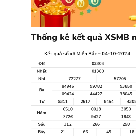
Thống kê kết quả XSMB 
Kết quả sổ xố Miền Bắc – 04-10-2024
ĐB
03304
Nhất
01380
Nhì
72277
57705
84946
99782
93850
Ba
09424
44427
38045
Tư
9311
2517
8454
430
6510
0018
3050
Năm
7726
9427
1843
Sáu
312
266
258
Bảy
21
66
45
18