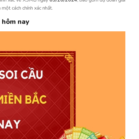
chính xác về XSMB ngày
05/10/2024
, bao gồm dự đoán giải
n một cách chính xác nhất.
c hôm nay