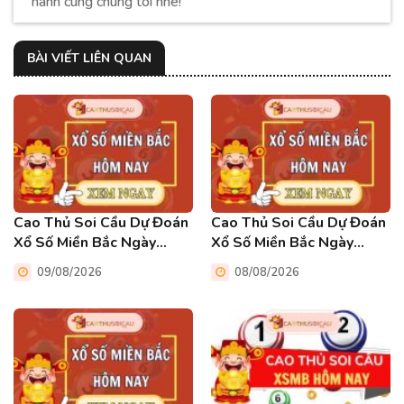
hành cùng chúng tôi nhé!
BÀI VIẾT LIÊN QUAN
Cao Thủ Soi Cầu Dự Đoán
Cao Thủ Soi Cầu Dự Đoán
Xổ Số Miền Bắc Ngày
Xổ Số Miền Bắc Ngày
09/08/2026
08/08/2026
09/08/2026
08/08/2026