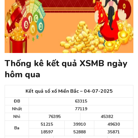
Thống kê kết quả XSMB ngày
hôm qua
Kết quả sổ xố Miền Bắc – 04-07-2025
ĐB
63315
Nhất
77119
Nhì
76395
45382
51215
39910
49630
Ba
18597
52888
35871