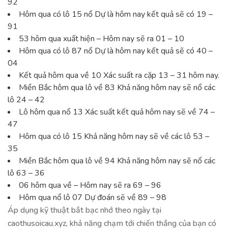
92
Hôm qua có lô 15 nổ Dự là hôm nay kết quả sẽ có 19 –
91
53 hôm qua xuất hiện – Hôm nay sẽ ra 01 – 10
Hôm qua có lô 87 nổ Dự là hôm nay kết quả sẽ có 40 –
04
Kết quả hôm qua về 10 Xác suất ra cặp 13 – 31 hôm nay.
Miền Bắc hôm qua lô về 83 Khả năng hôm nay sẽ nổ các
lô 24 – 42
Lô hôm qua nổ 13 Xác suất kết quả hôm nay sẽ về 74 –
47
Hôm qua có lô 15 Khả năng hôm nay sẽ về các lô 53 –
35
Miền Bắc hôm qua lô về 94 Khả năng hôm nay sẽ nổ các
lô 63 – 36
06 hôm qua về – Hôm nay sẽ ra 69 – 96
Hôm qua nổ lô 07 Dự đoán sẽ về 89 – 98
Áp dụng kỹ thuật bắt bạc nhớ theo ngày tại
caothusoicau.xyz, khả năng chạm tới chiến thắng của bạn có