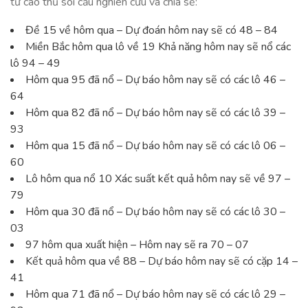
từ cao thủ soi cầu nghiên cứu và chia sẻ:
Đề 15 về hôm qua – Dự đoán hôm nay sẽ có 48 – 84
Miền Bắc hôm qua lô về 19 Khả năng hôm nay sẽ nổ các
lô 94 – 49
Hôm qua 95 đã nổ – Dự báo hôm nay sẽ có các lô 46 –
64
Hôm qua 82 đã nổ – Dự báo hôm nay sẽ có các lô 39 –
93
Hôm qua 15 đã nổ – Dự báo hôm nay sẽ có các lô 06 –
60
Lô hôm qua nổ 10 Xác suất kết quả hôm nay sẽ về 97 –
79
Hôm qua 30 đã nổ – Dự báo hôm nay sẽ có các lô 30 –
03
97 hôm qua xuất hiện – Hôm nay sẽ ra 70 – 07
Kết quả hôm qua về 88 – Dự báo hôm nay sẽ có cặp 14 –
41
Hôm qua 71 đã nổ – Dự báo hôm nay sẽ có các lô 29 –