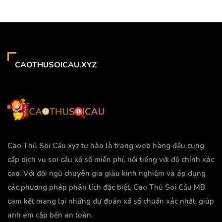
CAOTHUSOICAU.XYZ
Cao Thủ Soi Cầu xyz tự hào là trang web hàng đầu cung
cấp dịch vụ soi cầu xổ số miễn phí, nổi tiếng với độ chính xác
cao. Với đội ngũ chuyên gia giàu kinh nghiệm và áp dụng
các phương pháp phân tích đặc biệt, Cao Thủ Soi Cầu MB
cam kết mang lại những dự đoán xổ số chuẩn xác nhất, giúp
anh em cập bến an toàn.