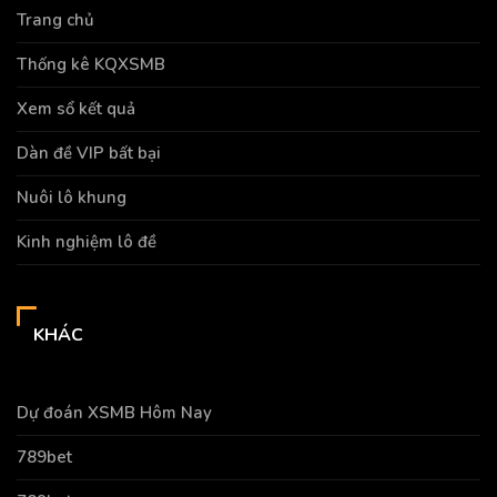
Trang chủ
Thống kê KQXSMB
Xem sổ kết quả
Dàn đề VIP bất bại
Nuôi lô khung
Kinh nghiệm lô đề
KHÁC
Dự đoán XSMB Hôm Nay
789bet