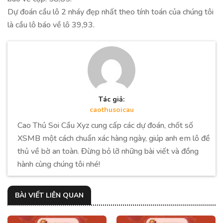
Dự đoán cầu lô 2 nháy đẹp nhất theo tính toán của chúng tôi
là cầu lô báo về lô 39,93.
Tác giả:
caothusoicau
Cao Thủ Soi Cầu Xyz cung cấp các dự đoán, chốt số
XSMB một cách chuẩn xác hàng ngày, giúp anh em lô đề
thủ về bờ an toàn. Đừng bỏ lỡ những bài viết và đồng
hành cùng chúng tôi nhé!
BÀI VIẾT LIÊN QUAN