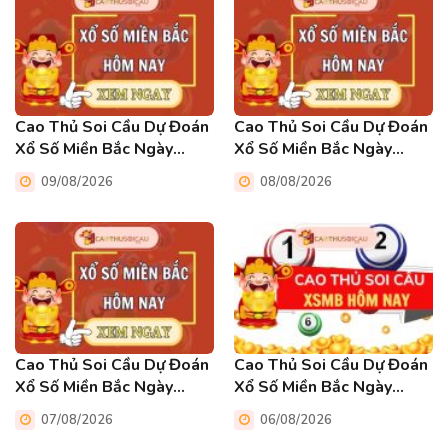
Cao Thủ Soi Cầu Dự Đoán
Cao Thủ Soi Cầu Dự Đoán
Xổ Số Miền Bắc Ngày
Xổ Số Miền Bắc Ngày
09/08/2026
08/08/2026
09/08/2026
08/08/2026
Cao Thủ Soi Cầu Dự Đoán
Cao Thủ Soi Cầu Dự Đoán
Xổ Số Miền Bắc Ngày
Xổ Số Miền Bắc Ngày
07/08/2026
06/08/2026
07/08/2026
06/08/2026