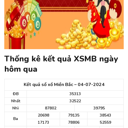
Thống kê kết quả XSMB ngày
hôm qua
Kết quả sổ xố Miền Bắc – 04-07-2024
ĐB
35313
Nhất
32522
Nhì
87802
39795
20698
79135
38543
Ba
17173
78806
52559