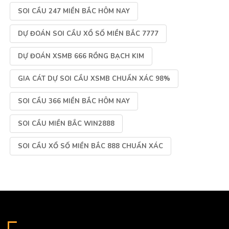
SOI CẦU 247 MIỀN BẮC HÔM NAY
DỰ ĐOÁN SOI CẦU XỔ SỐ MIỀN BẮC 7777
DỰ ĐOÁN XSMB 666 RỒNG BẠCH KIM
GIA CÁT DỰ SOI CẦU XSMB CHUẨN XÁC 98%
SOI CẦU 366 MIỀN BẮC HÔM NAY
SOI CẦU MIỀN BẮC WIN2888
SOI CẦU XỔ SỐ MIỀN BẮC 888 CHUẨN XÁC