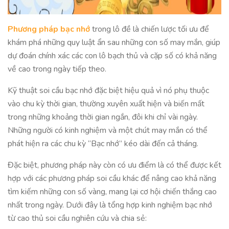
Phương pháp bạc nhớ
trong lô đề là chiến lược tối ưu để
khám phá những quy luật ẩn sau những con số may mắn, giúp
dự đoán chính xác các con lô bạch thủ và cặp số có khả năng
về cao trong ngày tiếp theo.
Kỹ thuật soi cầu bạc nhớ đặc biệt hiệu quả vì nó phụ thuộc
vào chu kỳ thời gian, thường xuyên xuất hiện và biến mất
trong những khoảng thời gian ngắn, đôi khi chỉ vài ngày.
Những người có kinh nghiệm và một chút may mắn có thể
phát hiện ra các chu kỳ “Bạc nhớ” kéo dài đến cả tháng.
Đặc biệt, phương pháp này còn có ưu điểm là có thể được kết
hợp với các phương pháp soi cầu khác để nâng cao khả năng
tìm kiếm những con số vàng, mang lại cơ hội chiến thắng cao
nhất trong ngày. Dưới đây là tổng hợp kinh nghiệm bạc nhớ
từ cao thủ soi cầu nghiên cứu và chia sẻ: