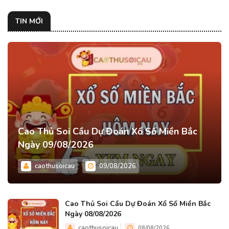
TIN MỚI
Cao Thủ Soi Cầu Dự Đoán Xổ Số Miền Bắc
Ngày 09/08/2026
caothusoicau
09/08/2026
Cao Thủ Soi Cầu Dự Đoán Xổ Số Miền Bắc
Ngày 08/08/2026
caothusoicau
08/08/2026