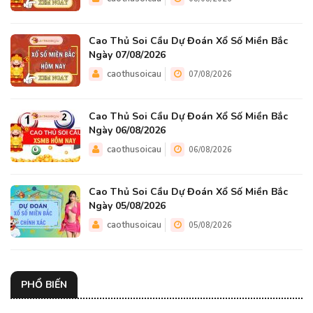
Cao Thủ Soi Cầu Dự Đoán Xổ Số Miền Bắc
Ngày 07/08/2026
caothusoicau
07/08/2026
Cao Thủ Soi Cầu Dự Đoán Xổ Số Miền Bắc
Ngày 06/08/2026
caothusoicau
06/08/2026
Cao Thủ Soi Cầu Dự Đoán Xổ Số Miền Bắc
Ngày 05/08/2026
caothusoicau
05/08/2026
PHỔ BIẾN