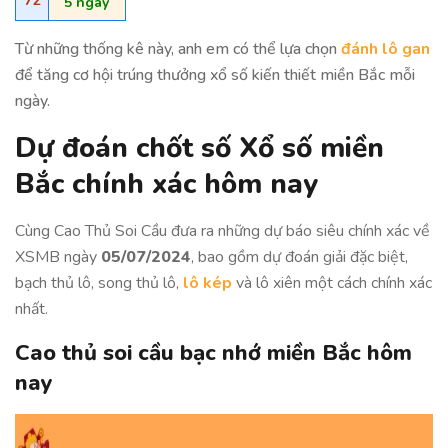
72
5 ngày
Từ những thống kê này, anh em có thể lựa chọn
đánh lô gan
để tăng cơ hội trúng thưởng xổ số kiến thiết miền Bắc mỗi
ngày.
Dự đoán chốt số Xổ số miền
Bắc chính xác hôm nay
Cùng Cao Thủ Soi Cầu đưa ra những dự báo siêu chính xác về
XSMB ngày
05/07/2024
, bao gồm dự đoán giải đặc biệt,
bạch thủ lô, song thủ lô,
lô kép
và lô xiên một cách chính xác
nhất.
Cao thủ soi cầu bạc nhớ miền Bắc hôm
nay