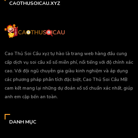
CAOTHUSOICAU.XYZ
Cao Thủ Soi Cầu xyz tự hào là trang web hàng đầu cung
cấp dịch vụ soi cầu xổ số miễn phí, nổi tiếng với độ chính xác
cao. Với đội ngũ chuyên gia giàu kinh nghiệm và áp dụng
các phương pháp phân tích đặc biệt, Cao Thủ Soi Cầu MB
cam kết mang lại những dự đoán xổ số chuẩn xác nhất, giúp
anh em cập bến an toàn.
DANH MỤC