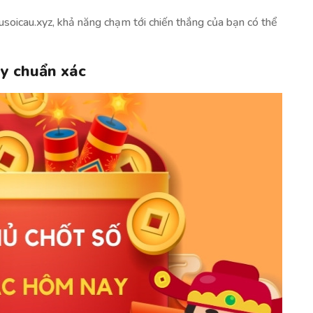
usoicau.xyz, khả năng chạm tới chiến thắng của bạn có thể
ay chuẩn xác