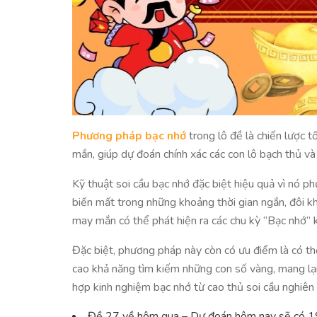
Phương pháp bạc nhớ
trong lô đề là chiến lược 
mắn, giúp dự đoán chính xác các con lô bạch thủ v
Kỹ thuật soi cầu bạc nhớ đặc biệt hiệu quả vì nó ph
biến mất trong những khoảng thời gian ngắn, đôi kh
may mắn có thể phát hiện ra các chu kỳ “Bạc nhớ” 
Đặc biệt, phương pháp này còn có ưu điểm là có t
cao khả năng tìm kiếm những con số vàng, mang lại
hợp kinh nghiệm bạc nhớ từ cao thủ soi cầu nghiên 
Đề 27 về hôm qua – Dự đoán hôm nay sẽ có 1