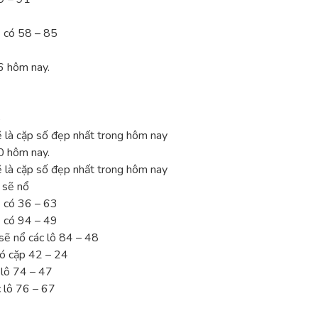
9
 có 58 – 85
6 hôm nay.
6
5
 là cặp số đẹp nhất trong hôm nay
0 hôm nay.
 là cặp số đẹp nhất trong hôm nay
 sẽ nổ
 có 36 – 63
 có 94 – 49
ẽ nổ các lô 84 – 48
ó cặp 42 – 24
 lô 74 – 47
 lô 76 – 67
6