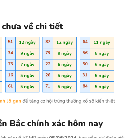
chưa về chi tiết
51
87
64
12 ngày
12 ngày
11 ngày
34
73
56
9 ngày
9 ngày
8 ngày
75
22
50
7 ngày
6 ngày
6 ngày
16
26
31
5 ngày
5 ngày
5 ngày
61
71
84
5 ngày
5 ngày
5 ngày
nh lô gan
để tăng cơ hội trúng thưởng xổ số kiến thiết
ền Bắc chính xác hôm nay