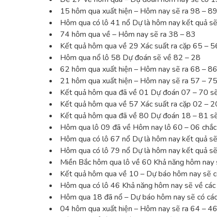
15 hôm qua xuất hiện – Hôm nay sẽ ra 98 – 8
Hôm qua có lô 41 nổ Dự là hôm nay kết quả sẽ
74 hôm qua về – Hôm nay sẽ ra 38 – 83
Kết quả hôm qua về 29 Xác suất ra cặp 65 – 5
Hôm qua nổ lô 58 Dự đoán sẽ về 82 – 28
62 hôm qua xuất hiện – Hôm nay sẽ ra 68 – 8
21 hôm qua xuất hiện – Hôm nay sẽ ra 57 – 7
Kết quả hôm qua đã về 01 Dự đoán 07 – 70 sẽ
Kết quả hôm qua về 57 Xác suất ra cặp 02 – 2
Kết quả hôm qua đã về 80 Dự đoán 18 – 81 sẽ
Hôm qua lô 09 đã về Hôm nay lô 60 – 06 chắc
Hôm qua có lô 67 nổ Dự là hôm nay kết quả sẽ
Hôm qua có lô 79 nổ Dự là hôm nay kết quả sẽ
Miền Bắc hôm qua lô về 60 Khả năng hôm nay s
Kết quả hôm qua về 10 – Dự báo hôm nay sẽ c
Hôm qua có lô 46 Khả năng hôm nay sẽ về các
Hôm qua 18 đã nổ – Dự báo hôm nay sẽ có các
04 hôm qua xuất hiện – Hôm nay sẽ ra 64 – 4