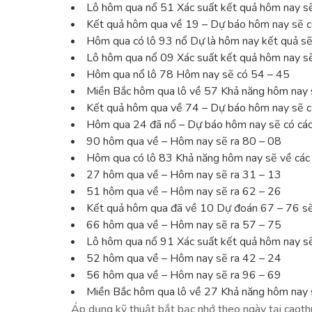
Lô hôm qua nổ 51 Xác suất kết quả hôm nay s
Kết quả hôm qua về 19 – Dự báo hôm nay sẽ c
Hôm qua có lô 93 nổ Dự là hôm nay kết quả sẽ
Lô hôm qua nổ 09 Xác suất kết quả hôm nay s
Hôm qua nổ lô 78 Hôm nay sẽ có 54 – 45
Miền Bắc hôm qua lô về 57 Khả năng hôm nay s
Kết quả hôm qua về 74 – Dự báo hôm nay sẽ c
Hôm qua 24 đã nổ – Dự báo hôm nay sẽ có các
90 hôm qua về – Hôm nay sẽ ra 80 – 08
Hôm qua có lô 83 Khả năng hôm nay sẽ về các
27 hôm qua về – Hôm nay sẽ ra 31 – 13
51 hôm qua về – Hôm nay sẽ ra 62 – 26
Kết quả hôm qua đã về 10 Dự đoán 67 – 76 sẽ
66 hôm qua về – Hôm nay sẽ ra 57 – 75
Lô hôm qua nổ 91 Xác suất kết quả hôm nay s
52 hôm qua về – Hôm nay sẽ ra 42 – 24
56 hôm qua về – Hôm nay sẽ ra 96 – 69
Miền Bắc hôm qua lô về 27 Khả năng hôm nay s
Áp dụng kỹ thuật bắt bạc nhớ theo ngày tại caoth