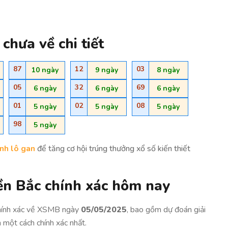
chưa về chi tiết
87
12
03
10 ngày
9 ngày
8 ngày
05
32
69
6 ngày
6 ngày
6 ngày
01
02
08
5 ngày
5 ngày
5 ngày
98
5 ngày
nh lô gan
để tăng cơ hội trúng thưởng xổ số kiến thiết
ền Bắc chính xác hôm nay
chính xác về XSMB ngày
05/05/2025
, bao gồm dự đoán giải
n một cách chính xác nhất.