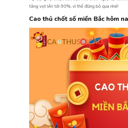
tăng vọt lên tới 90%, vì thế đừng bỏ qua nhé!
Cao thủ chốt số miền Bắc hôm n