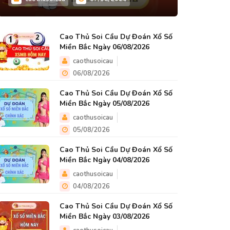
Cao Thủ Soi Cầu Dự Đoán Xổ Số
Miền Bắc Ngày 06/08/2026
caothusoicau
06/08/2026
Cao Thủ Soi Cầu Dự Đoán Xổ Số
Miền Bắc Ngày 05/08/2026
caothusoicau
05/08/2026
Cao Thủ Soi Cầu Dự Đoán Xổ Số
Miền Bắc Ngày 04/08/2026
caothusoicau
04/08/2026
Cao Thủ Soi Cầu Dự Đoán Xổ Số
Miền Bắc Ngày 03/08/2026