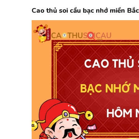
Cao thủ soi cầu bạc nhớ miền Bắ