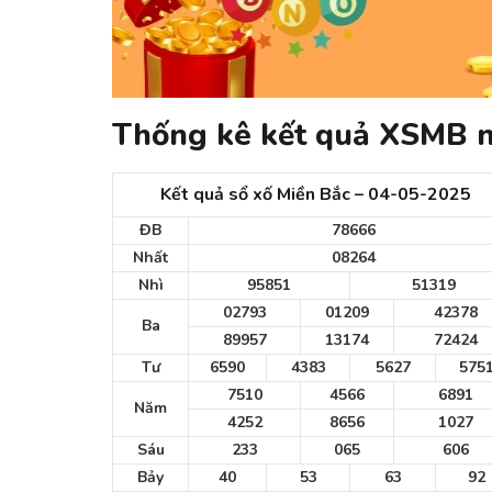
Thống kê kết quả XSMB 
Kết quả sổ xố Miền Bắc – 04-05-2025
ĐB
78666
Nhất
08264
Nhì
95851
51319
02793
01209
42378
Ba
89957
13174
72424
Tư
6590
4383
5627
575
7510
4566
6891
Năm
4252
8656
1027
Sáu
233
065
606
Bảy
40
53
63
92