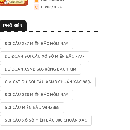
caothusoicau
03/08/2026
PHỔ BIẾN
SOI CẦU 247 MIỀN BẮC HÔM NAY
DỰ ĐOÁN SOI CẦU XỔ SỐ MIỀN BẮC 7777
DỰ ĐOÁN XSMB 666 RỒNG BẠCH KIM
GIA CÁT DỰ SOI CẦU XSMB CHUẨN XÁC 98%
SOI CẦU 366 MIỀN BẮC HÔM NAY
SOI CẦU MIỀN BẮC WIN2888
SOI CẦU XỔ SỐ MIỀN BẮC 888 CHUẨN XÁC