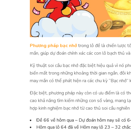
Phương pháp bạc nhớ
trong lô đề là chiến lược 
mắn, giúp dự đoán chính xác các con lô bạch thủ v
Kỹ thuật soi cầu bạc nhớ đặc biệt hiệu quả vì nó ph
biến mất trong những khoảng thời gian ngắn, đôi kh
may mắn có thể phát hiện ra các chu kỳ “Bạc nhớ” 
Đặc biệt, phương pháp này còn có ưu điểm là có t
cao khả năng tìm kiếm những con số vàng, mang lại
hợp kinh nghiệm bạc nhớ từ cao thủ soi cầu nghiên 
Đề 66 về hôm qua – Dự đoán hôm nay sẽ có 6
Hôm qua lô 64 đã về Hôm nay lô 23 – 32 chắc