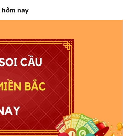
c hôm nay