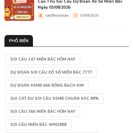
Cao Thủ Soi Cầu Dự Đoán Xổ Số Miền Bắc
Ngày 03/08/2026
caothusoicau
03/08/2026
PHỔ BIẾN
SOI CẦU 247 MIỀN BẮC HÔM NAY
DỰ ĐOÁN SOI CẦU XỔ SỐ MIỀN BẮC 7777
DỰ ĐOÁN XSMB 666 RỒNG BẠCH KIM
GIA CÁT DỰ SOI CẦU XSMB CHUẨN XÁC 98%
SOI CẦU 366 MIỀN BẮC HÔM NAY
SOI CẦU MIỀN BẮC WIN2888