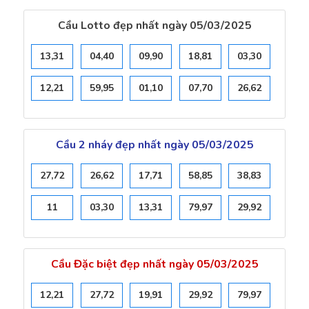
Cầu Lotto đẹp nhất ngày 05/03/2025
13,31
04,40
09,90
18,81
03,30
12,21
59,95
01,10
07,70
26,62
Cầu 2 nháy đẹp nhất ngày 05/03/2025
27,72
26,62
17,71
58,85
38,83
11
03,30
13,31
79,97
29,92
Cầu Đặc biệt đẹp nhất ngày 05/03/2025
12,21
27,72
19,91
29,92
79,97