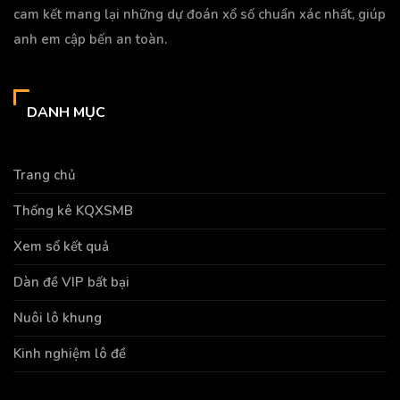
cam kết mang lại những dự đoán xổ số chuẩn xác nhất, giúp
anh em cập bến an toàn.
DANH MỤC
Trang chủ
Thống kê KQXSMB
Xem sổ kết quả
Dàn đề VIP bất bại
Nuôi lô khung
Kinh nghiệm lô đề