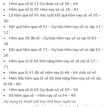
Hôm qua nổ lô 13 Dự đoán sẽ về 96 – 69
Hôm qua nổ lô 39 Hôm nay sẽ có 18 – 81
Lô hôm qua nổ 95 Xác suất kết quả hôm nay sẽ về 05 –
50
Kết quả hôm qua về 91 – Dự báo hôm nay sẽ có cặp 21 –
12
Hôm qua 28 đã nổ – Dự báo hôm nay sẽ có các lô 83 –
38
Kết quả hôm qua về 72 – Dự báo hôm nay sẽ có cặp 62 –
26
Hôm qua có lô 59 Khả năng hôm nay sẽ về các lô 17 –
71
Hôm qua lô 41 đã về Hôm nay lô 46 – 64 chắc sẽ nổ
Miền Bắc hôm qua lô về 96 Khả năng hôm nay sẽ nổ các
lô 08 – 80
Hôm qua nổ lô 65 Dự đoán sẽ về 45 – 54
85 hôm qua về – Hôm nay sẽ ra 94 – 49
Áp dụng kỹ thuật bắt bạc nhớ theo ngày tại