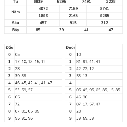
Tư
6839
5295
7491
3228
4072
7159
8741
Năm
1896
2165
9285
Sáu
457
915
312
Bảy
85
39
41
47
Đầu
Đuôi
0
05
0
10
1
17, 10, 13, 15, 12
1
81, 91, 41, 41
2
28
2
42, 72, 12
3
39, 39
3
53, 13
4
46, 45, 42, 41, 41, 47
4
5
53, 59, 57
5
05, 45, 95, 65, 85, 15, 85
6
65
6
46, 96
7
72
7
87, 17, 57, 47
8
87, 81, 85, 85
8
28
9
95, 91, 96
9
39, 59, 39