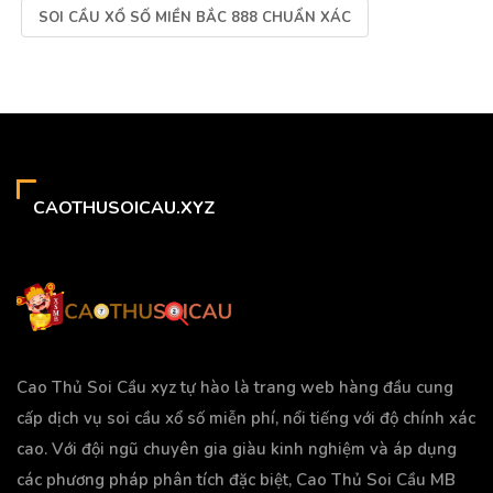
SOI CẦU XỔ SỐ MIỀN BẮC 888 CHUẨN XÁC
CAOTHUSOICAU.XYZ
Cao Thủ Soi Cầu xyz tự hào là trang web hàng đầu cung
cấp dịch vụ soi cầu xổ số miễn phí, nổi tiếng với độ chính xác
cao. Với đội ngũ chuyên gia giàu kinh nghiệm và áp dụng
các phương pháp phân tích đặc biệt, Cao Thủ Soi Cầu MB