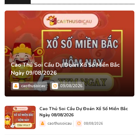
Cao Thủ Soi Cầu Dự Đoán Xổ Số Miền Bắc
Ngày 09/08/2026
caothusoicau
09/08/2026
Cao Thủ Soi Cầu Dự Đoán Xổ Số Miền Bắc
Ngày 08/08/2026
caothusoicau
08/08/2026