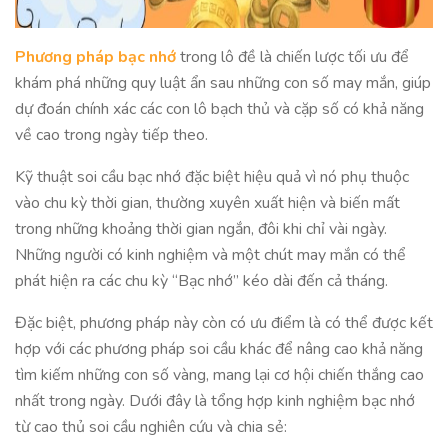
Phương pháp bạc nhớ
trong lô đề là chiến lược tối ưu để
khám phá những quy luật ẩn sau những con số may mắn, giúp
dự đoán chính xác các con lô bạch thủ và cặp số có khả năng
về cao trong ngày tiếp theo.
Kỹ thuật soi cầu bạc nhớ đặc biệt hiệu quả vì nó phụ thuộc
vào chu kỳ thời gian, thường xuyên xuất hiện và biến mất
trong những khoảng thời gian ngắn, đôi khi chỉ vài ngày.
Những người có kinh nghiệm và một chút may mắn có thể
phát hiện ra các chu kỳ “Bạc nhớ” kéo dài đến cả tháng.
Đặc biệt, phương pháp này còn có ưu điểm là có thể được kết
hợp với các phương pháp soi cầu khác để nâng cao khả năng
tìm kiếm những con số vàng, mang lại cơ hội chiến thắng cao
nhất trong ngày. Dưới đây là tổng hợp kinh nghiệm bạc nhớ
từ cao thủ soi cầu nghiên cứu và chia sẻ: