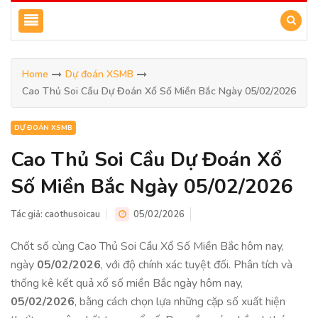
Home
Dự đoán XSMB
Cao Thủ Soi Cầu Dự Đoán Xổ Số Miền Bắc Ngày 05/02/2026
DỰ ĐOÁN XSMB
Cao Thủ Soi Cầu Dự Đoán Xổ
Số Miền Bắc Ngày 05/02/2026
Tác giả:
caothusoicau
05/02/2026
Chốt số cùng Cao Thủ Soi Cầu Xổ Số Miền Bắc hôm nay,
ngày
05/02/2026
, với độ chính xác tuyệt đối. Phân tích và
thống kê kết quả xổ số miền Bắc ngày hôm nay,
05/02/2026
, bằng cách chọn lựa những cặp số xuất hiện