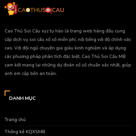
Cao Thủ Soi Cầu xyz tự hào là trang web hàng đầu cung
cấp dịch vụ soi cầu xổ số miễn phí, nổi tiếng với độ chính xác
cao. Với đội ngũ chuyên gia giàu kinh nghiệm và áp dụng
các phương pháp phân tích đặc biệt, Cao Thủ Soi Cầu MB
cam kết mang lại những dự đoán xổ số chuẩn xác nhất, giúp
anh em cập bến an toàn.
DANH MỤC
Trang chủ
Thống kê KQXSMB