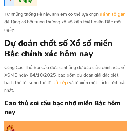
91
5 ngày
Từ những thống kê này, anh em có thể lựa chọn
đánh lô gan
để tăng cơ hội trúng thưởng xổ số kiến thiết miền Bắc mỗi
ngày.
Dự đoán chốt số Xổ số miền
Bắc chính xác hôm nay
Cùng Cao Thủ Soi Cầu đưa ra những dự báo siêu chính xác về
XSMB ngày
04/10/2025
, bao gồm dự đoán giải đặc biệt,
bạch thủ lô, song thủ lô,
lô kép
và lô xiên một cách chính xác
nhất.
Cao thủ soi cầu bạc nhớ miền Bắc hôm
nay