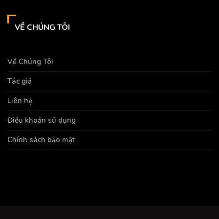
VỀ CHÚNG TÔI
Về Chúng Tôi
Tác giả
Liên hệ
Điều khoản sử dụng
Chính sách bảo mật
Tự hào là điểm đến giải trí hàng đầu:
SHBET
SHBET
https://new88.land/