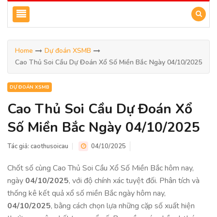
Home
Dự đoán XSMB
Cao Thủ Soi Cầu Dự Đoán Xổ Số Miền Bắc Ngày 04/10/2025
DỰ ĐOÁN XSMB
Cao Thủ Soi Cầu Dự Đoán Xổ
Số Miền Bắc Ngày 04/10/2025
Tác giả:
caothusoicau
04/10/2025
Chốt số cùng Cao Thủ Soi Cầu Xổ Số Miền Bắc hôm nay,
ngày
04/10/2025
, với độ chính xác tuyệt đối. Phân tích và
thống kê kết quả xổ số miền Bắc ngày hôm nay,
04/10/2025
, bằng cách chọn lựa những cặp số xuất hiện