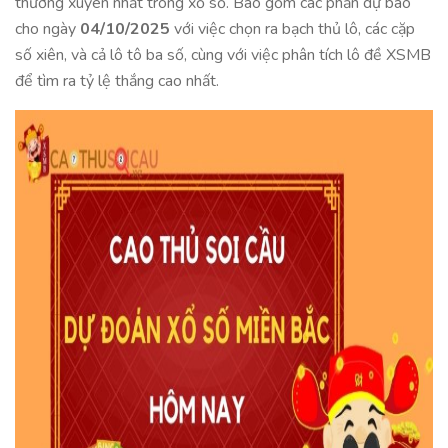
thường xuyên nhất trong xổ số. Bao gồm các phần dự báo
cho ngày
04/10/2025
với việc chọn ra bạch thủ lô, các cặp
số xiên, và cả lô tô ba số, cùng với việc phân tích lô đề XSMB
để tìm ra tỷ lệ thắng cao nhất.