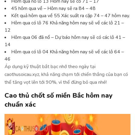
Hôm qua nổ lô 13 Hôm nay sẽ có 71 – 17
45 hôm qua về – Hôm nay sẽ ra 84 – 48
Kết quả hôm qua về 55 Xác suất ra cặp 74 – 47 hôm nay.
Hôm qua có lô 76 Khả năng hôm nay sẽ về các lô 21 –
12
Hôm qua 06 đã nổ – Dự báo hôm nay sẽ có các lô 41 –
14
Hôm qua có lô 04 Khả năng hôm nay sẽ về các lô 64 –
46
Áp dụng kỹ thuật bắt bạc nhớ theo ngày tại
caothusoicau.xyz, khả năng chạm tới chiến thắng của bạn có
thể tăng vọt lên tới 90%, vì thế đừng bỏ qua nhé!
Cao thủ chốt số miền Bắc hôm nay
chuẩn xác