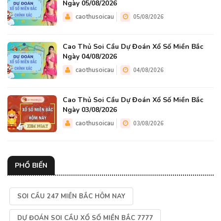
Ngày 05/08/2026
caothusoicau
05/08/2026
Cao Thủ Soi Cầu Dự Đoán Xổ Số Miền Bắc
Ngày 04/08/2026
caothusoicau
04/08/2026
Cao Thủ Soi Cầu Dự Đoán Xổ Số Miền Bắc
Ngày 03/08/2026
caothusoicau
03/08/2026
PHỔ BIẾN
SOI CẦU 247 MIỀN BẮC HÔM NAY
DỰ ĐOÁN SOI CẦU XỔ SỐ MIỀN BẮC 7777