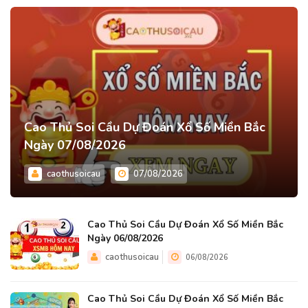
Cao Thủ Soi Cầu Dự Đoán Xổ Số Miền Bắc
Ngày 07/08/2026
caothusoicau
07/08/2026
Cao Thủ Soi Cầu Dự Đoán Xổ Số Miền Bắc
Ngày 06/08/2026
caothusoicau
06/08/2026
Cao Thủ Soi Cầu Dự Đoán Xổ Số Miền Bắc