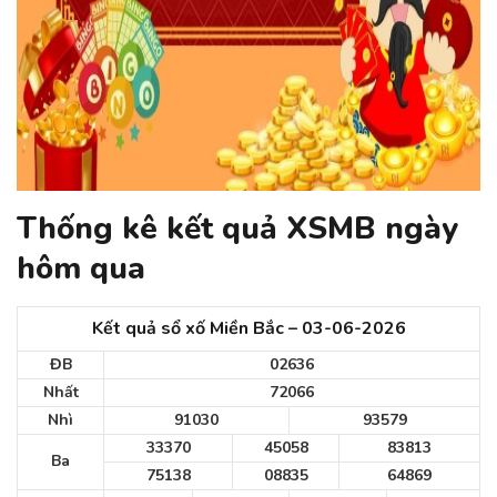
Thống kê kết quả XSMB ngày
hôm qua
Kết quả sổ xố Miền Bắc – 03-06-2026
ĐB
02636
Nhất
72066
Nhì
91030
93579
33370
45058
83813
Ba
75138
08835
64869