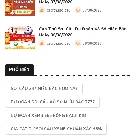
Ngày 07/08/2026
caothusoicau
07/08/2026
Cao Thủ Soi Cầu Dự Đoán Xổ Số Miền Bắc
Ngày 06/08/2026
caothusoicau
06/08/2026
PHỔ BIẾN
SOI CẦU 247 MIỀN BẮC HÔM NAY
DỰ ĐOÁN SOI CẦU XỔ SỐ MIỀN BẮC 7777
DỰ ĐOÁN XSMB 666 RỒNG BẠCH KIM
GIA CÁT DỰ SOI CẦU XSMB CHUẨN XÁC 98%