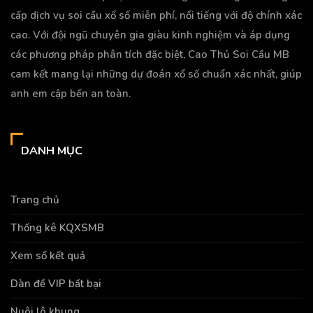
cấp dịch vụ soi cầu xổ số miễn phí, nổi tiếng với độ chính xác
cao. Với đội ngũ chuyên gia giàu kinh nghiệm và áp dụng
các phương pháp phân tích đặc biệt, Cao Thủ Soi Cầu MB
cam kết mang lại những dự đoán xổ số chuẩn xác nhất, giúp
anh em cập bến an toàn.
DANH MỤC
Trang chủ
Thống kê KQXSMB
Xem sổ kết quả
Dàn đề VIP bất bại
Nuôi lô khung