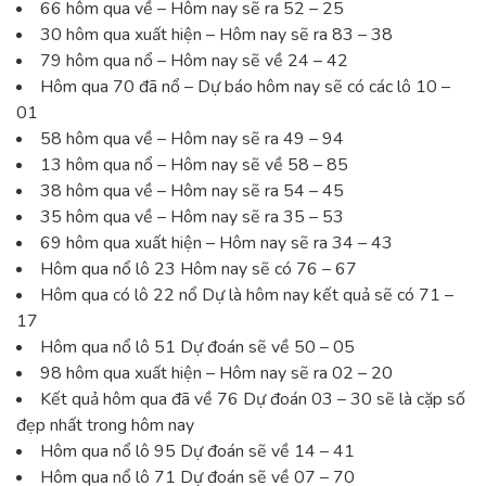
66 hôm qua về – Hôm nay sẽ ra 52 – 25
30 hôm qua xuất hiện – Hôm nay sẽ ra 83 – 38
79 hôm qua nổ – Hôm nay sẽ về 24 – 42
Hôm qua 70 đã nổ – Dự báo hôm nay sẽ có các lô 10 –
01
58 hôm qua về – Hôm nay sẽ ra 49 – 94
13 hôm qua nổ – Hôm nay sẽ về 58 – 85
38 hôm qua về – Hôm nay sẽ ra 54 – 45
35 hôm qua về – Hôm nay sẽ ra 35 – 53
69 hôm qua xuất hiện – Hôm nay sẽ ra 34 – 43
Hôm qua nổ lô 23 Hôm nay sẽ có 76 – 67
Hôm qua có lô 22 nổ Dự là hôm nay kết quả sẽ có 71 –
17
Hôm qua nổ lô 51 Dự đoán sẽ về 50 – 05
98 hôm qua xuất hiện – Hôm nay sẽ ra 02 – 20
Kết quả hôm qua đã về 76 Dự đoán 03 – 30 sẽ là cặp số
đẹp nhất trong hôm nay
Hôm qua nổ lô 95 Dự đoán sẽ về 14 – 41
Hôm qua nổ lô 71 Dự đoán sẽ về 07 – 70