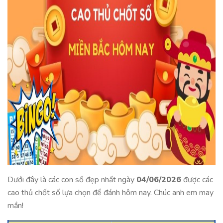
Dưới đây là các con số đẹp nhất ngày
04/06/2026
được các
cao thủ chốt số lựa chọn để đánh hôm nay. Chúc anh em may
mắn!