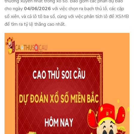
thường xuyên nhất trong xổ số. Bao gồm các phần dự báo
cho ngày
04/06/2026
với việc chọn ra bạch thủ lô, các cặp
số xiên, và cả lô tô ba số, cùng với việc phân tích lô đề XSMB
để tìm ra tỷ lệ thắng cao nhất.