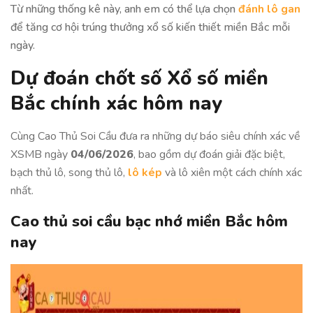
Từ những thống kê này, anh em có thể lựa chọn
đánh lô gan
để tăng cơ hội trúng thưởng xổ số kiến thiết miền Bắc mỗi
ngày.
Dự đoán chốt số Xổ số miền
Bắc chính xác hôm nay
Cùng Cao Thủ Soi Cầu đưa ra những dự báo siêu chính xác về
XSMB ngày
04/06/2026
, bao gồm dự đoán giải đặc biệt,
bạch thủ lô, song thủ lô,
lô kép
và lô xiên một cách chính xác
nhất.
Cao thủ soi cầu bạc nhớ miền Bắc hôm
nay