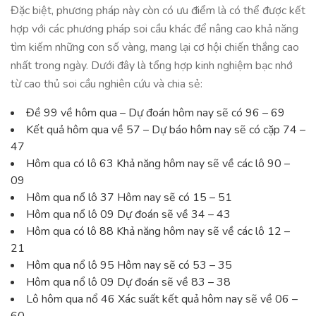
Đặc biệt, phương pháp này còn có ưu điểm là có thể được kết
hợp với các phương pháp soi cầu khác để nâng cao khả năng
tìm kiếm những con số vàng, mang lại cơ hội chiến thắng cao
nhất trong ngày. Dưới đây là tổng hợp kinh nghiệm bạc nhớ
từ cao thủ soi cầu nghiên cứu và chia sẻ:
Đề 99 về hôm qua – Dự đoán hôm nay sẽ có 96 – 69
Kết quả hôm qua về 57 – Dự báo hôm nay sẽ có cặp 74 –
47
Hôm qua có lô 63 Khả năng hôm nay sẽ về các lô 90 –
09
Hôm qua nổ lô 37 Hôm nay sẽ có 15 – 51
Hôm qua nổ lô 09 Dự đoán sẽ về 34 – 43
Hôm qua có lô 88 Khả năng hôm nay sẽ về các lô 12 –
21
Hôm qua nổ lô 95 Hôm nay sẽ có 53 – 35
Hôm qua nổ lô 09 Dự đoán sẽ về 83 – 38
Lô hôm qua nổ 46 Xác suất kết quả hôm nay sẽ về 06 –