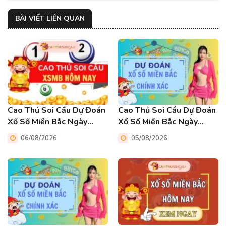
BÀI VIẾT LIÊN QUAN
Cao Thủ Soi Cầu Dự Đoán
Cao Thủ Soi Cầu Dự Đoán
Xổ Số Miền Bắc Ngày
Xổ Số Miền Bắc Ngày
06/08/2026
05/08/2026
06/08/2026
05/08/2026