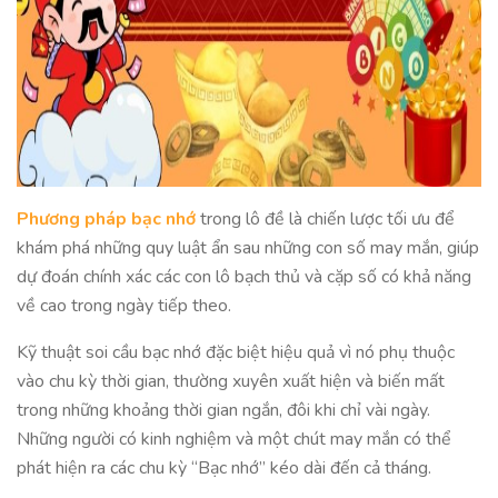
Phương pháp bạc nhớ
trong lô đề là chiến lược tối ưu để
khám phá những quy luật ẩn sau những con số may mắn, giúp
dự đoán chính xác các con lô bạch thủ và cặp số có khả năng
về cao trong ngày tiếp theo.
Kỹ thuật soi cầu bạc nhớ đặc biệt hiệu quả vì nó phụ thuộc
vào chu kỳ thời gian, thường xuyên xuất hiện và biến mất
trong những khoảng thời gian ngắn, đôi khi chỉ vài ngày.
Những người có kinh nghiệm và một chút may mắn có thể
phát hiện ra các chu kỳ “Bạc nhớ” kéo dài đến cả tháng.