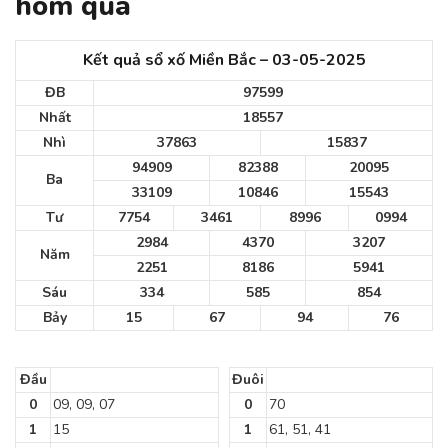
hôm qua
Kết quả sổ xố Miền Bắc – 03-05-2025
ĐB
97599
Nhất
18557
Nhì
37863
15837
94909
82388
20095
Ba
33109
10846
15543
Tư
7754
3461
8996
0994
2984
4370
3207
Năm
2251
8186
5941
Sáu
334
585
854
Bảy
15
67
94
76
Đầu
Đuôi
0
09, 09, 07
0
70
1
15
1
61, 51, 41