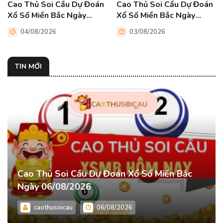
Cao Thủ Soi Cầu Dự Đoán
Cao Thủ Soi Cầu Dự Đoán
Xổ Số Miền Bắc Ngày
Xổ Số Miền Bắc Ngày
04/08/2026
03/08/2026
04/08/2026
03/08/2026
TIN MỚI
Cao Thủ Soi Cầu Dự Đoán Xổ Số Miền Bắc
Ngày 06/08/2026
caothusoicau
06/08/2026