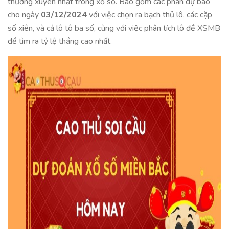
thường xuyên nhất trong xổ số. Bao gồm các phần dự báo
cho ngày
03/12/2024
với việc chọn ra bạch thủ lô, các cặp
số xiên, và cả lô tô ba số, cùng với việc phân tích lô đề XSMB
để tìm ra tỷ lệ thắng cao nhất.