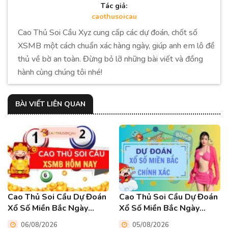
Tác giả:
caothusoicau
Cao Thủ Soi Cầu Xyz cung cấp các dự đoán, chốt số
XSMB một cách chuẩn xác hàng ngày, giúp anh em lô đề
thủ về bờ an toàn. Đừng bỏ lỡ những bài viết và đồng
hành cùng chúng tôi nhé!
BÀI VIẾT LIÊN QUAN
Cao Thủ Soi Cầu Dự Đoán
Cao Thủ Soi Cầu Dự Đoán
Xổ Số Miền Bắc Ngày
Xổ Số Miền Bắc Ngày
06/08/2026
05/08/2026
06/08/2026
05/08/2026