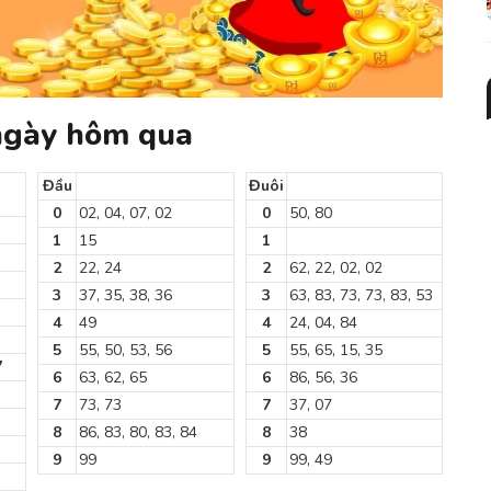
ngày hôm qua
Đầu
Đuôi
0
02, 04, 07, 02
0
50, 80
1
15
1
2
22, 24
2
62, 22, 02, 02
3
37, 35, 38, 36
3
63, 83, 73, 73, 83, 53
4
49
4
24, 04, 84
5
55, 50, 53, 56
5
55, 65, 15, 35
7
6
63, 62, 65
6
86, 56, 36
7
73, 73
7
37, 07
8
86, 83, 80, 83, 84
8
38
9
99
9
99, 49