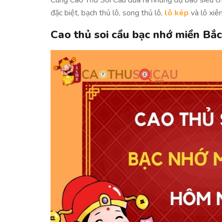
Cùng Cao Thủ Soi Cầu đưa ra những dự báo siêu 
đặc biệt, bạch thủ lô, song thủ lô,
lô kép
và lô xiê
Cao thủ soi cầu bạc nhớ miền Bắ