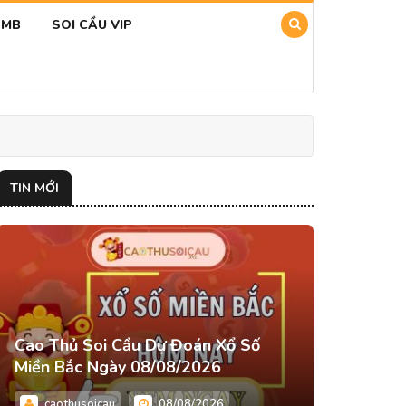
SMB
SOI CẦU VIP
TIN MỚI
Cao Thủ Soi Cầu Dự Đoán Xổ Số
Miền Bắc Ngày 08/08/2026
caothusoicau
08/08/2026