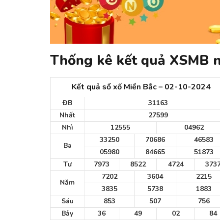
Thống kê kết quả XSMB 
Kết quả sổ xố Miền Bắc – 02-10-2024
ĐB
31163
Nhất
27599
Nhì
12555
04962
33250
70686
46583
Ba
05980
84665
51873
Tư
7973
8522
4724
373
7202
3604
2215
Năm
3835
5738
1883
Sáu
853
507
756
Bảy
36
49
02
84