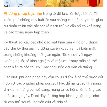
Phương pháp bạc nhớ
trong lô đề là chiến lược tối ưu để
khám phá những quy luật ẩn sau những con số may mắn, giúp
dự đoán chính xác các con lô bạch thủ và cặp số có khả năng
về cao trong ngày tiếp theo.
Kỹ thuật soi cầu bạc nhớ đặc biệt hiệu quả vì nó phụ thuộc
vào chu kỳ thời gian, thường xuyên xuất hiện và biến mất
trong những khoảng thời gian ngắn, đôi khi chỉ vài ngày.
Những người có kinh nghiệm và một chút may mắn có thể
phát hiện ra các chu kỳ “Bạc nhớ” kéo dài đến cả tháng.
Đặc biệt, phương pháp này còn có ưu điểm là có thể được kết
hợp với các phương pháp soi cầu khác để nâng cao khả năng
tìm kiếm những con số vàng, mang lại cơ hội chiến thắng cao
nhất trong ngày. Dưới đây là tổng hợp kinh nghiệm bạc nhớ
từ cao thủ soi cầu nghiên cứu và chia sẻ: