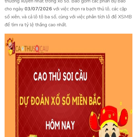
thường xuyên nhất trong xổ số. Bao gồm các phần dự báo
cho ngày
03/07/2026
với việc chọn ra bạch thủ lô, các cặp
số xiên, và cả lô tô ba số, cùng với việc phân tích lô đề XSMB
để tìm ra tỷ lệ thắng cao nhất.