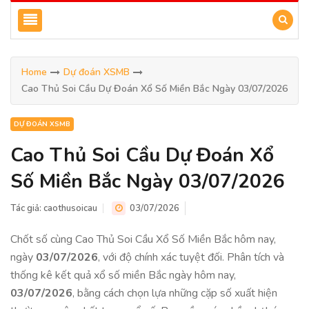
Home
Dự đoán XSMB
Cao Thủ Soi Cầu Dự Đoán Xổ Số Miền Bắc Ngày 03/07/2026
DỰ ĐOÁN XSMB
Cao Thủ Soi Cầu Dự Đoán Xổ
Số Miền Bắc Ngày 03/07/2026
Tác giả:
caothusoicau
03/07/2026
Chốt số cùng Cao Thủ Soi Cầu Xổ Số Miền Bắc hôm nay,
ngày
03/07/2026
, với độ chính xác tuyệt đối. Phân tích và
thống kê kết quả xổ số miền Bắc ngày hôm nay,
03/07/2026
, bằng cách chọn lựa những cặp số xuất hiện