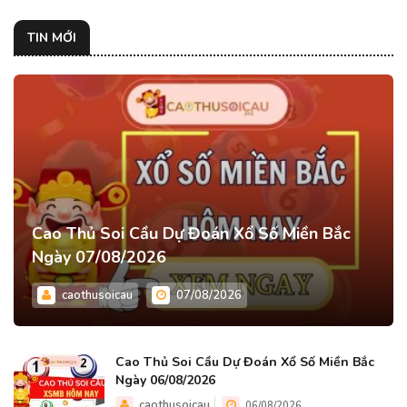
TIN MỚI
Cao Thủ Soi Cầu Dự Đoán Xổ Số Miền Bắc
Ngày 07/08/2026
caothusoicau
07/08/2026
Cao Thủ Soi Cầu Dự Đoán Xổ Số Miền Bắc
Ngày 06/08/2026
caothusoicau
06/08/2026