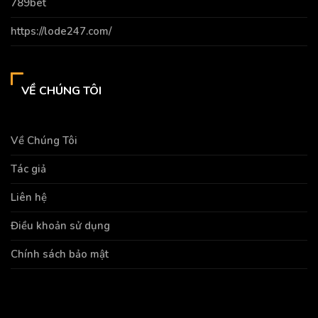
789bet
https://lode247.com/
VỀ CHÚNG TÔI
Về Chúng Tôi
Tác giả
Liên hệ
Điều khoản sử dụng
Chính sách bảo mật
Tự hào là điểm đến giải trí hàng đầu:
SHBET
SHBET