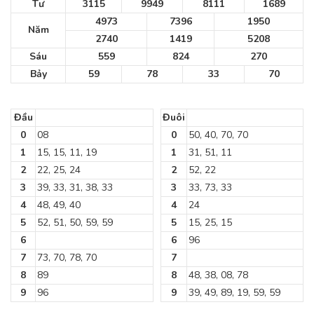
Tư
3115
9949
8111
1689
4973
7396
1950
Năm
2740
1419
5208
Sáu
559
824
270
Bảy
59
78
33
70
Đầu
Đuôi
0
08
0
50, 40, 70, 70
1
15, 15, 11, 19
1
31, 51, 11
2
22, 25, 24
2
52, 22
3
39, 33, 31, 38, 33
3
33, 73, 33
4
48, 49, 40
4
24
5
52, 51, 50, 59, 59
5
15, 25, 15
6
6
96
7
73, 70, 78, 70
7
8
89
8
48, 38, 08, 78
9
96
9
39, 49, 89, 19, 59, 59