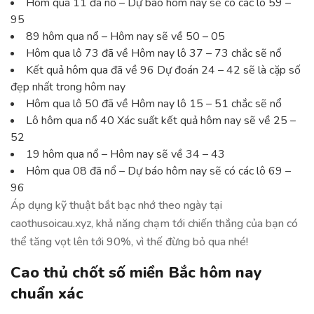
Hôm qua 11 đã nổ – Dự báo hôm nay sẽ có các lô 59 –
95
89 hôm qua nổ – Hôm nay sẽ về 50 – 05
Hôm qua lô 73 đã về Hôm nay lô 37 – 73 chắc sẽ nổ
Kết quả hôm qua đã về 96 Dự đoán 24 – 42 sẽ là cặp số
đẹp nhất trong hôm nay
Hôm qua lô 50 đã về Hôm nay lô 15 – 51 chắc sẽ nổ
Lô hôm qua nổ 40 Xác suất kết quả hôm nay sẽ về 25 –
52
19 hôm qua nổ – Hôm nay sẽ về 34 – 43
Hôm qua 08 đã nổ – Dự báo hôm nay sẽ có các lô 69 –
96
Áp dụng kỹ thuật bắt bạc nhớ theo ngày tại
caothusoicau.xyz, khả năng chạm tới chiến thắng của bạn có
thể tăng vọt lên tới 90%, vì thế đừng bỏ qua nhé!
Cao thủ chốt số miền Bắc hôm nay
chuẩn xác