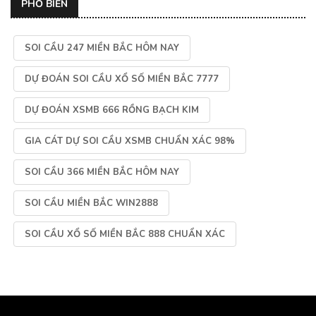
PHỔ BIẾN
SOI CẦU 247 MIỀN BẮC HÔM NAY
DỰ ĐOÁN SOI CẦU XỔ SỐ MIỀN BẮC 7777
DỰ ĐOÁN XSMB 666 RỒNG BẠCH KIM
GIA CÁT DỰ SOI CẦU XSMB CHUẨN XÁC 98%
SOI CẦU 366 MIỀN BẮC HÔM NAY
SOI CẦU MIỀN BẮC WIN2888
SOI CẦU XỔ SỐ MIỀN BẮC 888 CHUẨN XÁC