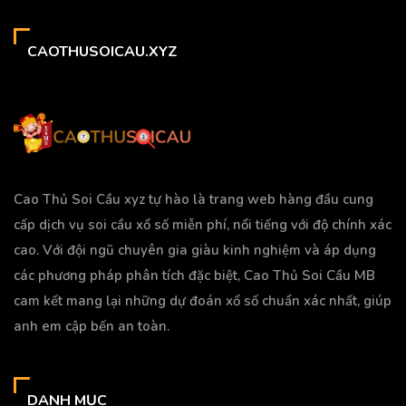
CAOTHUSOICAU.XYZ
Cao Thủ Soi Cầu xyz tự hào là trang web hàng đầu cung
cấp dịch vụ soi cầu xổ số miễn phí, nổi tiếng với độ chính xác
cao. Với đội ngũ chuyên gia giàu kinh nghiệm và áp dụng
các phương pháp phân tích đặc biệt, Cao Thủ Soi Cầu MB
cam kết mang lại những dự đoán xổ số chuẩn xác nhất, giúp
anh em cập bến an toàn.
DANH MỤC