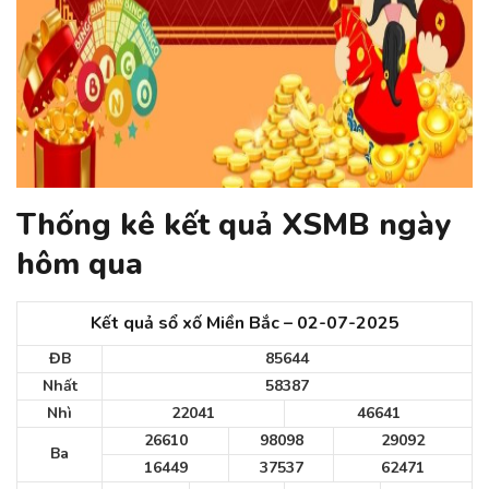
Thống kê kết quả XSMB ngày
hôm qua
Kết quả sổ xố Miền Bắc – 02-07-2025
ĐB
85644
Nhất
58387
Nhì
22041
46641
26610
98098
29092
Ba
16449
37537
62471