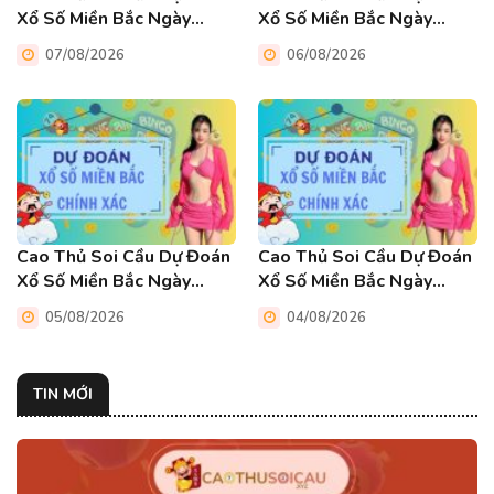
Xổ Số Miền Bắc Ngày
Xổ Số Miền Bắc Ngày
07/08/2026
06/08/2026
07/08/2026
06/08/2026
Cao Thủ Soi Cầu Dự Đoán
Cao Thủ Soi Cầu Dự Đoán
Xổ Số Miền Bắc Ngày
Xổ Số Miền Bắc Ngày
05/08/2026
04/08/2026
05/08/2026
04/08/2026
TIN MỚI