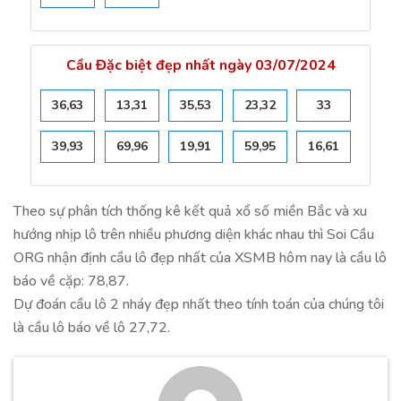
Cầu Đặc biệt đẹp nhất ngày 03/07/2024
36,63
13,31
35,53
23,32
33
39,93
69,96
19,91
59,95
16,61
Theo sự phân tích thống kê kết quả xổ số miền Bắc và xu
hướng nhịp lô trên nhiều phương diện khác nhau thì Soi Cầu
ORG nhận định cầu lô đẹp nhất của XSMB hôm nay là cầu lô
báo về cặp: 78,87.
Dự đoán cầu lô 2 nháy đẹp nhất theo tính toán của chúng tôi
là cầu lô báo về lô 27,72.