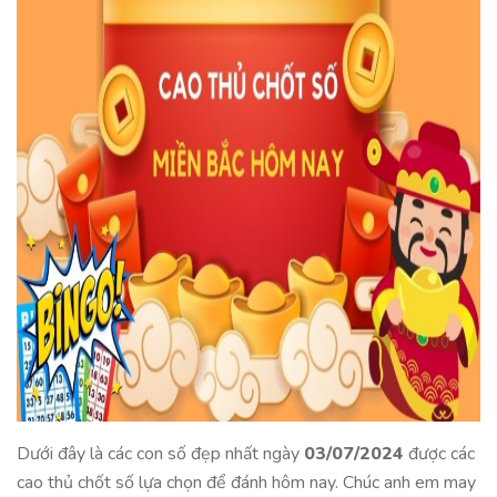
Dưới đây là các con số đẹp nhất ngày
03/07/2024
được các
cao thủ chốt số lựa chọn để đánh hôm nay. Chúc anh em may