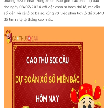
thường xuyên nhất trong xổ số. Bao gồm các phần dự báo
cho ngày
03/07/2024
với việc chọn ra bạch thủ lô, các cặp
số xiên, và cả lô tô ba số, cùng với việc phân tích lô đề XSMB
để tìm ra tỷ lệ thắng cao nhất.