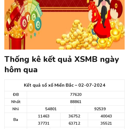
Thống kê kết quả XSMB ngày
hôm qua
Kết quả sổ xố Miền Bắc – 02-07-2024
ĐB
77620
Nhất
88861
Nhì
54801
92539
11463
36752
40043
Ba
37731
63712
35521