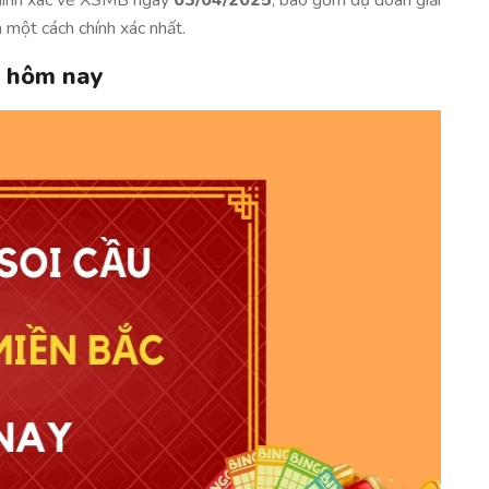
chính xác về XSMB ngày
03/04/2025
, bao gồm dự đoán giải
n một cách chính xác nhất.
c hôm nay