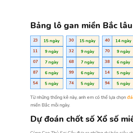
Bảng lô gan miền Bắc lâu 
23
30
40
15 ngày
15 ngày
14 ngày
11
32
70
9 ngày
9 ngày
9 ngày
07
68
38
7 ngày
7 ngày
6 ngày
87
99
14
6 ngày
6 ngày
5 ngày
54
74
94
5 ngày
5 ngày
5 ngày
Từ những thống kê này, anh em có thể lựa chọn
đá
miền Bắc mỗi ngày.
Dự đoán chốt số Xổ số mi