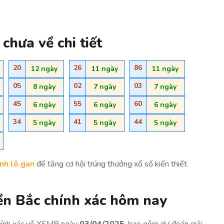
chưa về chi tiết
20
26
86
12 ngày
11 ngày
11 ngày
05
02
03
8 ngày
7 ngày
7 ngày
45
55
60
6 ngày
6 ngày
6 ngày
34
41
44
5 ngày
5 ngày
5 ngày
nh lô gan
để tăng cơ hội trúng thưởng xổ số kiến thiết
ền Bắc chính xác hôm nay