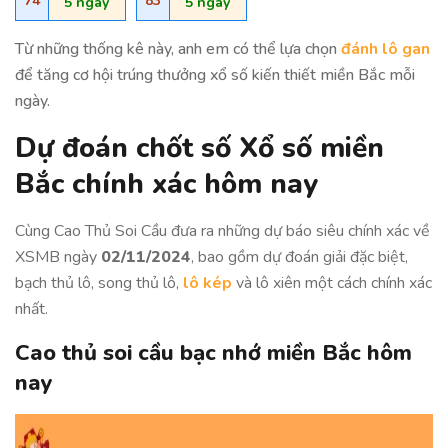
74
83
5 ngày
5 ngày
Từ những thống kê này, anh em có thể lựa chọn
đánh lô gan
để tăng cơ hội trúng thưởng xổ số kiến thiết miền Bắc mỗi
ngày.
Dự đoán chốt số Xổ số miền
Bắc chính xác hôm nay
Cùng Cao Thủ Soi Cầu đưa ra những dự báo siêu chính xác về
XSMB ngày
02/11/2024
, bao gồm dự đoán giải đặc biệt,
bạch thủ lô, song thủ lô,
lô kép
và lô xiên một cách chính xác
nhất.
Cao thủ soi cầu bạc nhớ miền Bắc hôm
nay