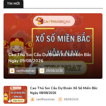
TIN MỚI
Cao Thủ Soi Cầu Dự Đoán Xổ Số Miền Bắc
Ngày 09/08/2026
caothusoicau
09/08/2026
Cao Thủ Soi Cầu Dự Đoán Xổ Số Miền Bắc
Ngày 08/08/2026
caothusoicau
08/08/2026