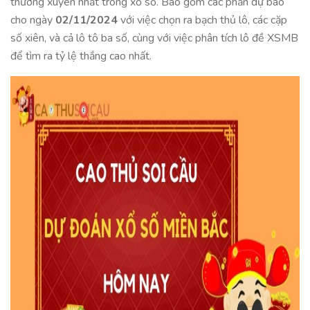
thường xuyên nhất trong xổ số. Bao gồm các phần dự báo
cho ngày
02/11/2024
với việc chọn ra bạch thủ lô, các cặp
số xiên, và cả lô tô ba số, cùng với việc phân tích lô đề XSMB
để tìm ra tỷ lệ thắng cao nhất.