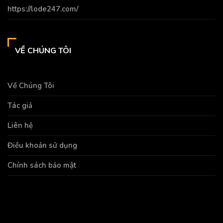
https://lode247.com/
VỀ CHÚNG TÔI
Về Chúng Tôi
Tác giả
Liên hệ
Điều khoản sử dụng
Chính sách bảo mật
Tự hào là điểm đến giải trí hàng đầu:
SHBET
SHBET
https://new88.land/