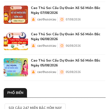
Cao Thủ Soi Cầu Dự Đoán Xổ Số Miền Bắc
Ngày 07/08/2026
caothusoicau
07/08/2026
Cao Thủ Soi Cầu Dự Đoán Xổ Số Miền Bắc
Ngày 06/08/2026
caothusoicau
06/08/2026
Cao Thủ Soi Cầu Dự Đoán Xổ Số Miền Bắc
Ngày 05/08/2026
caothusoicau
05/08/2026
PHỔ BIẾN
SOI CẦU 247 MIỀN BẮC HÔM NAY