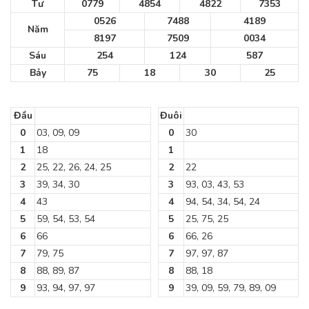
Tư
0779
4854
4822
7353
0526
7488
4189
Năm
8197
7509
0034
Sáu
254
124
587
Bảy
75
18
30
25
Đầu
Đuôi
0
03, 09, 09
0
30
1
18
1
2
25, 22, 26, 24, 25
2
22
3
39, 34, 30
3
93, 03, 43, 53
4
43
4
94, 54, 34, 54, 24
5
59, 54, 53, 54
5
25, 75, 25
6
66
6
66, 26
7
79, 75
7
97, 97, 87
8
88, 89, 87
8
88, 18
9
93, 94, 97, 97
9
39, 09, 59, 79, 89, 09