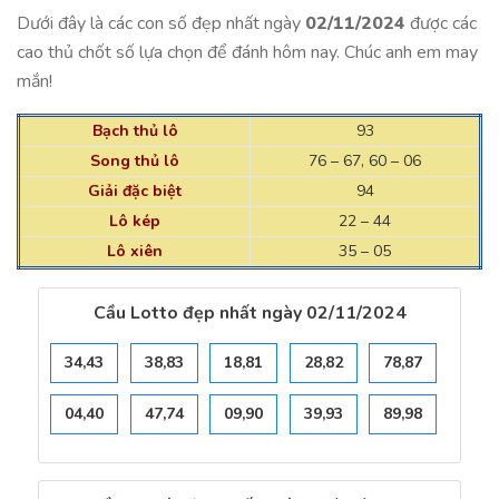
Dưới đây là các con số đẹp nhất ngày
02/11/2024
được các
cao thủ chốt số lựa chọn để đánh hôm nay. Chúc anh em may
mắn!
Bạch thủ lô
93
Song thủ lô
76 – 67, 60 – 06
Giải đặc biệt
94
Lô kép
22 – 44
Lô xiên
35 – 05
Cầu Lotto đẹp nhất ngày 02/11/2024
34,43
38,83
18,81
28,82
78,87
04,40
47,74
09,90
39,93
89,98