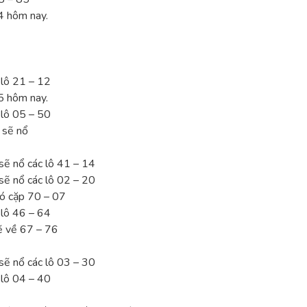
4 hôm nay.
2
 lô 21 – 12
5 hôm nay.
 lô 05 – 50
 sẽ nổ
ẽ nổ các lô 41 – 14
ẽ nổ các lô 02 – 20
ó cặp 70 – 07
 lô 46 – 64
ẽ về 67 – 76
ẽ nổ các lô 03 – 30
 lô 04 – 40
3