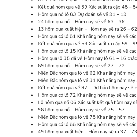
Kết quả hôm qua về 39 Xác suất ra cặp 48 – 8
Hôm qua nổ lô 83 Dự đoán sẽ về 91 – 19
24 hôm qua nổ – Hôm nay sẽ về 63 – 36
13 hôm qua xuất hiện – Hôm nay sẽ ra 26 – 6
Hôm qua có lô 81 Khả năng hôm nay sẽ về các
Kết quả hôm qua về 53 Xác suất ra cặp 59 – 9
Hôm qua có lô 15 Khả năng hôm nay sẽ về các
Hôm qua lô 35 đã về Hôm nay lô 61 – 16 chắc
89 hôm qua nổ – Hôm nay sẽ về 27 – 72
Miền Bắc hôm qua lô về 62 Khả năng hôm nay s
Miền Bắc hôm qua lô về 31 Khả năng hôm nay s
Kết quả hôm qua về 97 – Dự báo hôm nay sẽ c
Hôm qua có lô 72 Khả năng hôm nay sẽ về các
Lô hôm qua nổ 06 Xác suất kết quả hôm nay s
98 hôm qua nổ – Hôm nay sẽ về 75 – 57
Miền Bắc hôm qua lô về 78 Khả năng hôm nay s
Hôm qua có lô 88 Khả năng hôm nay sẽ về các
49 hôm qua xuất hiện – Hôm nay sẽ ra 37 – 7