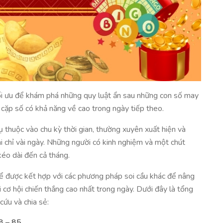
tối ưu để khám phá những quy luật ẩn sau những con số may
à cặp số có khả năng về cao trong ngày tiếp theo.
ụ thuộc vào chu kỳ thời gian, thường xuyên xuất hiện và
i chỉ vài ngày. Những người có kinh nghiệm và một chút
kéo dài đến cả tháng.
hể được kết hợp với các phương pháp soi cầu khác để nâng
 cơ hội chiến thắng cao nhất trong ngày. Dưới đây là tổng
cứu và chia sẻ:
8 – 85