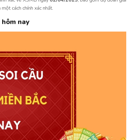
chính xác về XSMB ngày
02/04/2025
, bao gồm dự đoán giải
n một cách chính xác nhất.
c hôm nay