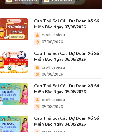
Cao Thủ Soi Cầu Dự Đoán Xổ Số
Miền Bắc Ngày 07/08/2026
caothusoicau
07/08/2026
Cao Thủ Soi Cầu Dự Đoán Xổ Số
Miền Bắc Ngày 06/08/2026
caothusoicau
06/08/2026
Cao Thủ Soi Cầu Dự Đoán Xổ Số
Miền Bắc Ngày 05/08/2026
caothusoicau
05/08/2026
Cao Thủ Soi Cầu Dự Đoán Xổ Số
Miền Bắc Ngày 04/08/2026