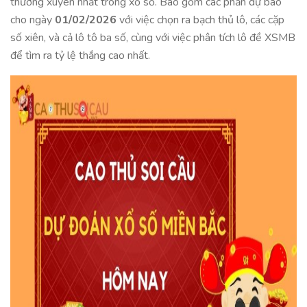
thường xuyên nhất trong xổ số. Bao gồm các phần dự báo
cho ngày
01/02/2026
với việc chọn ra bạch thủ lô, các cặp
số xiên, và cả lô tô ba số, cùng với việc phân tích lô đề XSMB
để tìm ra tỷ lệ thắng cao nhất.