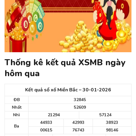
Thống kê kết quả XSMB ngày
hôm qua
Kết quả sổ xố Miền Bắc – 30-01-2026
ĐB
32845
Nhất
52609
Nhì
21294
57124
44933
42993
38923
Ba
00615
76743
98146