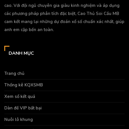
cao. Với đội ngũ chuyên gia giàu kinh nghiệm và áp dụng
các phương pháp phân tích đặc biệt, Cao Thủ Soi Cầu MB
cam kết mang lại những dự đoán xổ số chuẩn xác nhất, giúp
anh em cập bến an toàn.
DANH MỤC
Trang chủ
Thống kê KQXSMB
Xem sổ kết quả
Dàn đề VIP bất bại
Nuôi lô khung