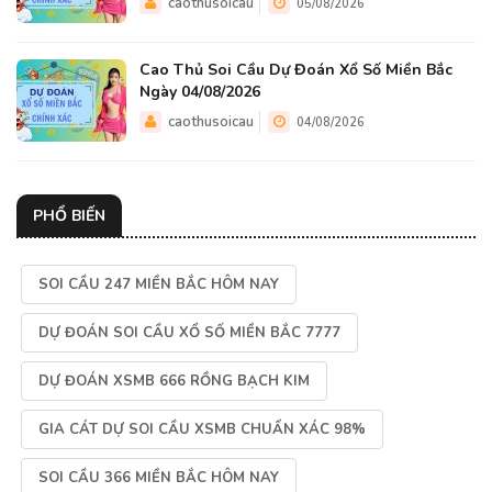
caothusoicau
05/08/2026
Cao Thủ Soi Cầu Dự Đoán Xổ Số Miền Bắc
Ngày 04/08/2026
caothusoicau
04/08/2026
PHỔ BIẾN
SOI CẦU 247 MIỀN BẮC HÔM NAY
DỰ ĐOÁN SOI CẦU XỔ SỐ MIỀN BẮC 7777
DỰ ĐOÁN XSMB 666 RỒNG BẠCH KIM
GIA CÁT DỰ SOI CẦU XSMB CHUẨN XÁC 98%
SOI CẦU 366 MIỀN BẮC HÔM NAY