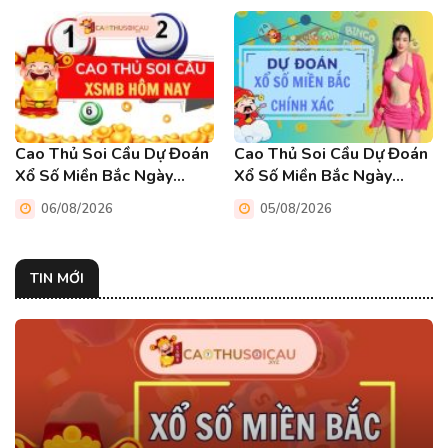
Cao Thủ Soi Cầu Dự Đoán
Cao Thủ Soi Cầu Dự Đoán
Xổ Số Miền Bắc Ngày
Xổ Số Miền Bắc Ngày
06/08/2026
05/08/2026
06/08/2026
05/08/2026
TIN MỚI