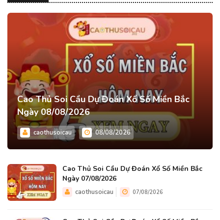
Cao Thủ Soi Cầu Dự Đoán Xổ Số Miền Bắc
Ngày 08/08/2026
caothusoicau
08/08/2026
Cao Thủ Soi Cầu Dự Đoán Xổ Số Miền Bắc
Ngày 07/08/2026
caothusoicau
07/08/2026