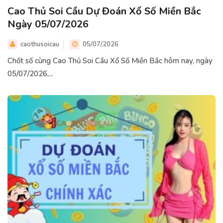
Cao Thủ Soi Cầu Dự Đoán Xổ Số Miền Bắc
Ngày 05/07/2026
caothusoicau
05/07/2026
Chốt số cùng Cao Thủ Soi Cầu Xổ Số Miền Bắc hôm nay, ngày
05/07/2026,...