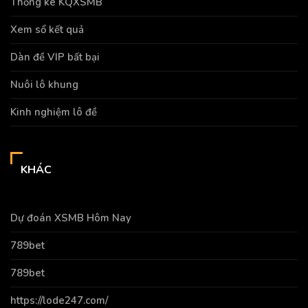
Thống kê KQXSMB
Xem sổ kết quả
Dàn đề VIP bất bại
Nuôi lô khung
Kinh nghiệm lô đề
KHÁC
Dự đoán XSMB Hôm Nay
789bet
789bet
https://lode247.com/