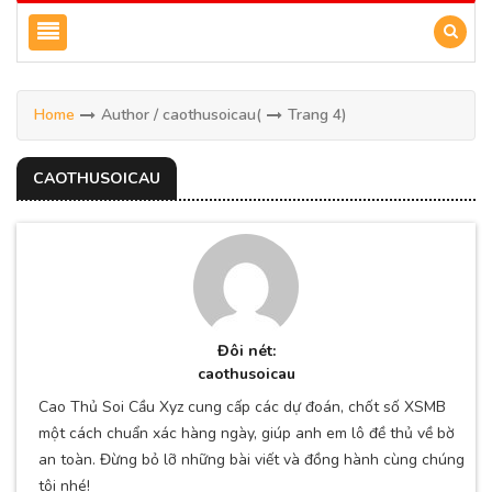
Home
Author / caothusoicau
(
Trang 4)
CAOTHUSOICAU
Đôi nét:
caothusoicau
Cao Thủ Soi Cầu Xyz cung cấp các dự đoán, chốt số XSMB
một cách chuẩn xác hàng ngày, giúp anh em lô đề thủ về bờ
an toàn. Đừng bỏ lỡ những bài viết và đồng hành cùng chúng
tôi nhé!