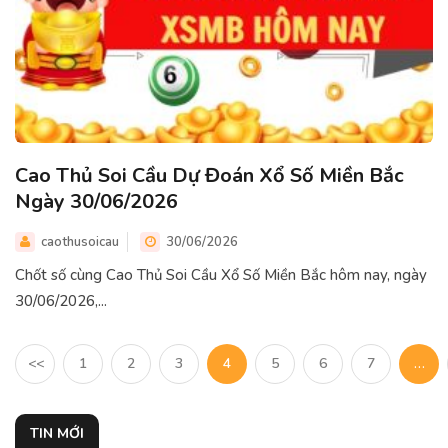
Cao Thủ Soi Cầu Dự Đoán Xổ Số Miền Bắc
Ngày 30/06/2026
caothusoicau
30/06/2026
Chốt số cùng Cao Thủ Soi Cầu Xổ Số Miền Bắc hôm nay, ngày
30/06/2026,...
<<
1
2
3
4
5
6
7
…
TIN MỚI