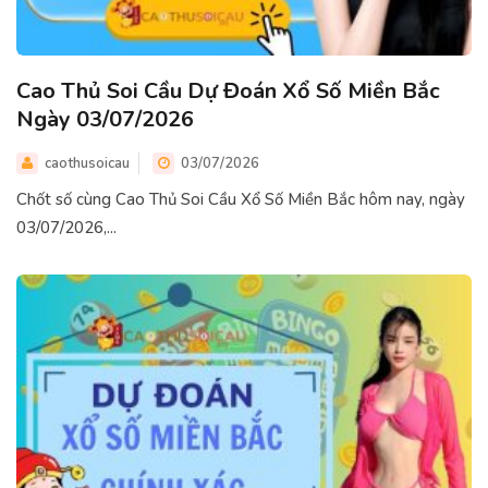
Cao Thủ Soi Cầu Dự Đoán Xổ Số Miền Bắc
Ngày 03/07/2026
caothusoicau
03/07/2026
Chốt số cùng Cao Thủ Soi Cầu Xổ Số Miền Bắc hôm nay, ngày
03/07/2026,...